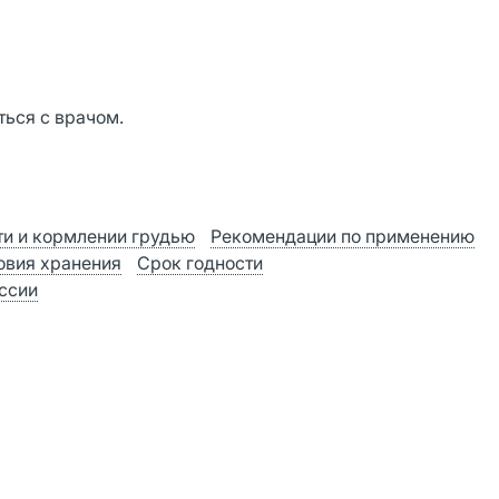
ься с врачом.
и и кормлении грудью
Рекомендации по применению
овия хранения
Срок годности
оссии