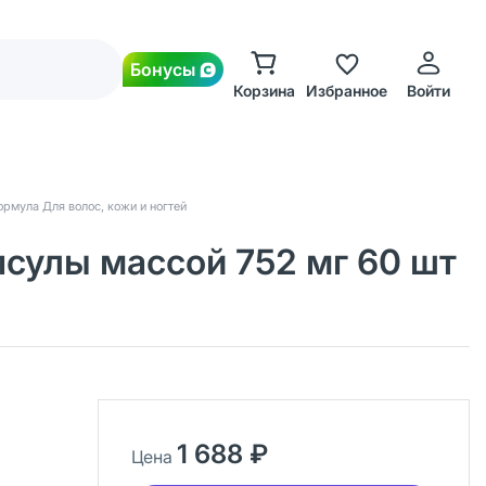
Бонусы
Корзина
Избранное
Войти
рмула Для волос, кожи и ногтей
псулы массой 752 мг 60 шт
1 688 ₽
Цена