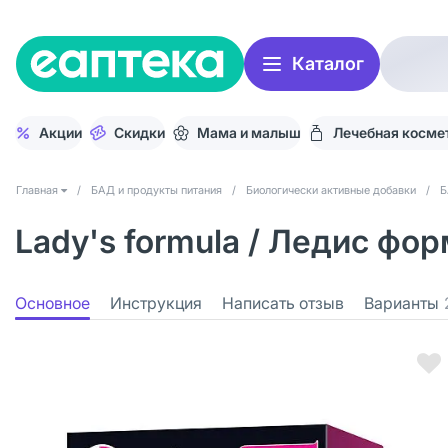
Каталог
Акции
Скидки
Мама и малыш
Лечебная косме
Главная
/
БАД и продукты питания
/
Биологически активные добавки
/
Б
Lady's formula / Ледис ф
Основное
Инструкция
Написать отзыв
Варианты