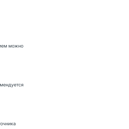
рием можно
омендуется
точника