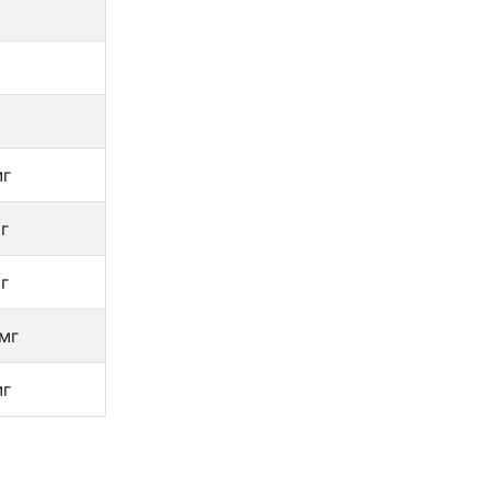
мг
г
г
 мг
мг