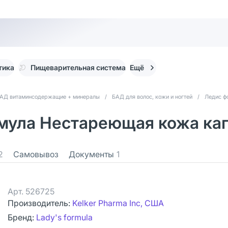
тика
Пищеварительная система
Ещё
АД витаминсодержащие + минералы
/
БАД для волос, кожи и ногтей
/
Ледис фо
ормула Нестареющая кожа ка
2
Самовывоз
Документы
1
Арт.
526725
Производитель:
Kelker Pharma Inc, США
Бренд:
Lady's formula