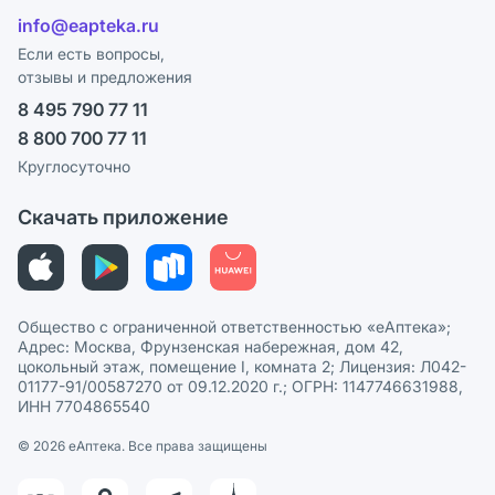
Отзывы
Лицензия
info@eapteka.ru
Программа СберСпасибо
Реклама на сайте
Если есть вопросы,
отзывы и предложения
Политика конфиденциальности
Ваши товары на ЕАПТЕКЕ
8 495 790 77 11
Пользовательское соглашение
Сотрудничество для аптек
8 800 700 77 11
Политика рекомендаций
СМИ о нас
Круглосуточно
Этика и соответствие
Скачать приложение
Политика в отношении обработки персональных данных
Общество с ограниченной ответственностью «еАптека»;
Адрес: Москва, Фрунзенская набережная, дом 42,
цокольный этаж, помещение I, комната 2; Лицензия: Л042-
01177-91/00587270 от 09.12.2020 г.; ОГРН: 1147746631988,
ИНН 7704865540
© 2026 eАптека. Все права защищены