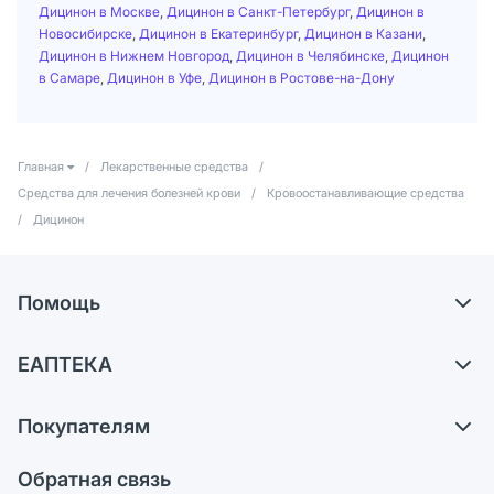
Дицинон в Москве
,
Дицинон в Санкт-Петербург
,
Дицинон в
Новосибирске
,
Дицинон в Екатеринбург
,
Дицинон в Казани
,
Дицинон в Нижнем Новгород
,
Дицинон в Челябинске
,
Дицинон
в Самаре
,
Дицинон в Уфе
,
Дицинон в Ростове-на-Дону
Главная
/
Лекарственные средства
/
Средства для лечения болезней крови
/
Кровоостанавливающие средства
/
Дицинон
Помощь
Самовывоз из аптек
ЕАПТЕКА
Обмен и возврат
О компании
Что с моим заказом?
Покупателям
Карьера
Ответы на вопросы
Оплата
Поставщики
Обратная связь
Блог