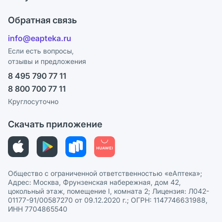
Карьера
Ответы на вопросы
Оплата
Поставщики
Обратная связь
Блог
Отзывы
Лицензия
info@eapteka.ru
Программа СберСпасибо
Реклама на сайте
Если есть вопросы,
отзывы и предложения
Политика конфиденциальности
Ваши товары на ЕАПТЕКЕ
8 495 790 77 11
Пользовательское соглашение
Сотрудничество для аптек
8 800 700 77 11
Политика рекомендаций
СМИ о нас
Круглосуточно
Этика и соответствие
Скачать приложение
Политика в отношении обработки персональных данных
Общество с ограниченной ответственностью «еАптека»;
Адрес: Москва, Фрунзенская набережная, дом 42,
цокольный этаж, помещение I, комната 2; Лицензия: Л042-
01177-91/00587270 от 09.12.2020 г.; ОГРН: 1147746631988,
ИНН 7704865540