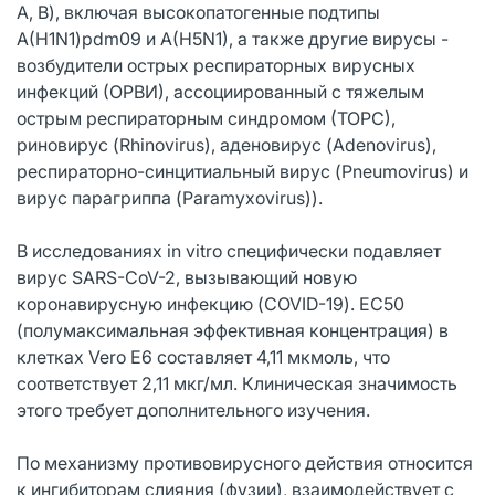
A, B), включая высокопатогенные подтипы
A(H1N1)pdm09 и A(H5N1), а также другие вирусы -
возбудители острых респираторных вирусных
инфекций (ОРВИ), ассоциированный с тяжелым
острым респираторным синдромом (ТОРС),
риновирус (Rhinovirus), аденовирус (Adenovirus),
респираторно-синцитиальный вирус (Pneumovirus) и
вирус парагриппа (Paramyxovirus)).
В исследованиях in vitro специфически подавляет
вирус SARS-CoV-2, вызывающий новую
коронавирусную инфекцию (COVID-19). EC50
(полумаксимальная эффективная концентрация) в
клетках Vero E6 составляет 4,11 мкмоль, что
соответствует 2,11 мкг/мл. Клиническая значимость
этого требует дополнительного изучения.
По механизму противовирусного действия относится
к ингибиторам слияния (фузии), взаимодействует с