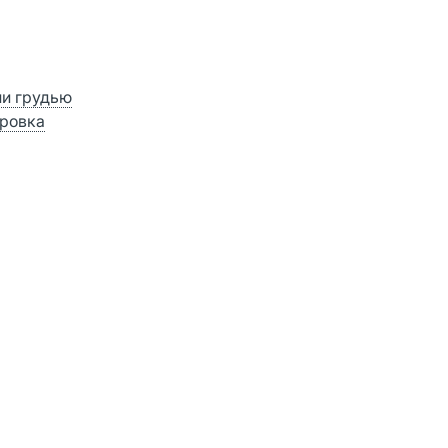
ии грудью
ровка