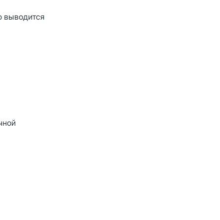
ю выводится
чной