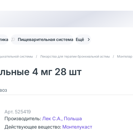
тика
Пищеварительная система
Ещё
дыхательной системы
/
Лекарства для терапии бронхиальной астмы
/
Монтелар
льные 4 мг 28 шт
воз
Арт.
525419
Производитель:
Лек С.А., Польша
Действующее вещество:
Монтелукаст