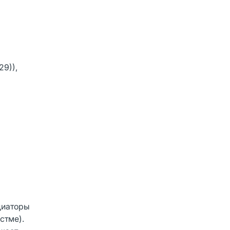
29)),
диаторы
стме).