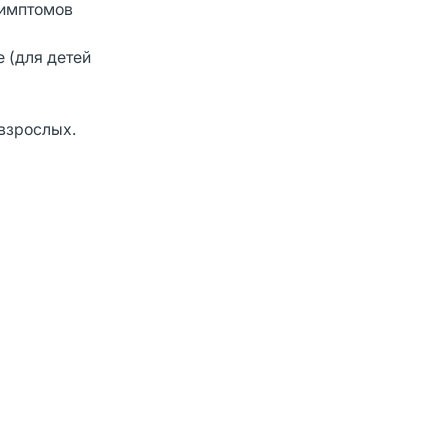
симптомов
 (для детей
 взрослых.