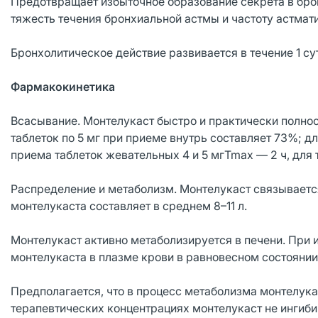
Предотвращает избыточное образование секрета в брон
тяжесть течения бронхиальной астмы и частоту астмат
Бронхолитическое действие развивается в течение 1 су
Фармакокинетика
Всасывание. Монтелукаст быстро и практически полно
таблеток по 5 мг при приеме внутрь составляет 73%; д
приема таблеток жевательных 4 и 5 мгTmax — 2 ч, для 
Распределение и метаболизм. Монтелукаст связываетс
монтелукаста составляет в среднем 8–11 л.
Монтелукаст активно метаболизируется в печени. При 
монтелукаста в плазме крови в равновесном состоянии 
Предполагается, что в процесс метаболизма монтелука
терапевтических концентрациях монтелукаст не ингибир