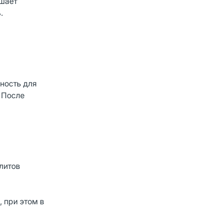
ьшает
.
ность для
. После
литов
 при этом в