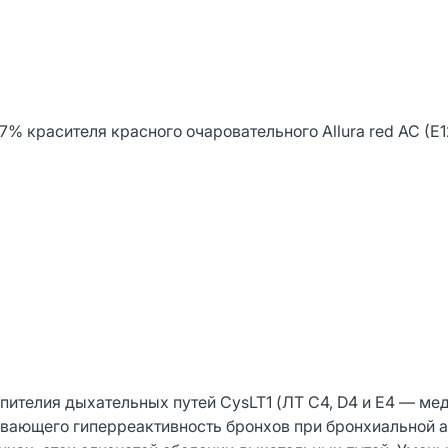
7% красителя красного очаровательного Allura red AC (E1
пителия дыхательных путей CysLT1 (ЛТ С4, D4 и Е4 — ме
вающего гиперреактивность бронхов при бронхиальной а