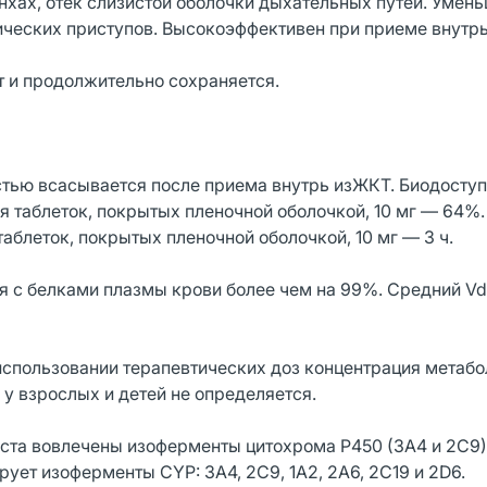
хах, отек слизистой оболочки дыхательных путей. Умен
ических приступов. Высокоэффективен при приеме внутрь
т и продолжительно сохраняется.
стью всасывается после приема внутрь изЖКТ. Биодоступ
ля таблеток, покрытых пленочной оболочкой, 10 мг — 64%
таблеток, покрытых пленочной оболочкой, 10 мг — 3 ч.
я с белками плазмы крови более чем на 99%. Средний Vd
использовании терапевтических доз концентрация метабо
у взрослых и детей не определяется.
ста вовлечены изоферменты цитохрома Р450 (3А4 и 2С9),
ует изоферменты CYP: 3А4, 2С9, 1А2, 2А6, 2С19 и 2D6.