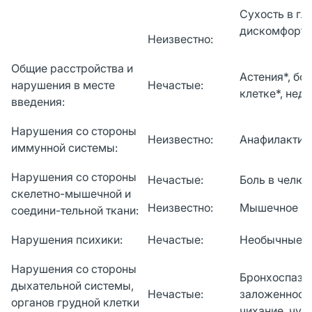
Сухость в гл
дискомфорт*,
Неизвестно:
Общие расстройства и
Астения*, бо
нарушения в месте
Нечастые:
клетке*, нед
введения:
Нарушения со стороны
Неизвестно:
Анафилактич
иммунной системы:
Нарушения со стороны
Нечастые:
Боль в челюс
скелетно-мышечной и
Неизвестно:
Мышечное н
соедини-тельной ткани:
Нарушения психики:
Нечастые:
Необычные с
Нарушения со стороны
Бронхоспазм,
дыхательной системы,
Нечастые:
заложенность
органов грудной клетки
чихание, чув