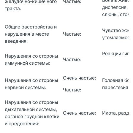
желудочно-кишечного
Частые:
диспепсия, м
тракта:
слюны, стома
Общие расстройства и
Чувство жжен
нарушения в месте
Частые:
утомляемост
введения:
Реакции гипе
Нарушения со стороны
Частые:
иммунной системы:
Очень частые:
Нарушения со стороны
Головная бол
нервной системы:
парестезия*
Частые:
Нарушения со стороны
дыхательной системы,
Очень частые:
Икота, раздр
органов грудной клетки
и средостения: