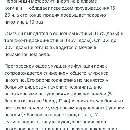
Первичный метаболит никотина в плазме —
котинин — обладает периодом полувыведения 15–
20 ч, а его концентрация превышает таковую
никотина в 10 раз.
С мочой выводятся в основном котинин (15% дозы) и
транс-3-гидрокси-котинин (45% дозы). От 10% до
30% дозы никотина выводится с мочой в
неизмененном виде.
Прогрессирующее ухудшение функции почек
сопровождается снижением общего клиренса
никотина. Его фармакокинетика не меняется у
больных циррозом печени с незначительно
выраженными нарушениями функции печени (5
баллов по шкале Чайлд-Пью) и снижается у больных
циррозом печени с умеренным нарушением функции
печени (7 баллов по шкале Чайлд-Пью). У
курильщиков с сопутствующей хронической
почечной недостаточностью, получавших лечение