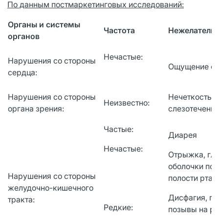
По данным постмаркетинговых исследований:
Органы
и системы
Частота
Нежелательн
органов
Нечастые:
Нарушения со стороны
Ощущение се
сердца:
Нарушения со стороны
Нечеткость з
Неизвестно:
органа зрения:
слезотечени
Частые:
Диарея
Нечастые:
Отрыжка, гло
оболочки пол
Нарушения со стороны
полости рта
желудочно-кишечного
Дисфагия, ги
тракта:
Редкие:
позывы на рв