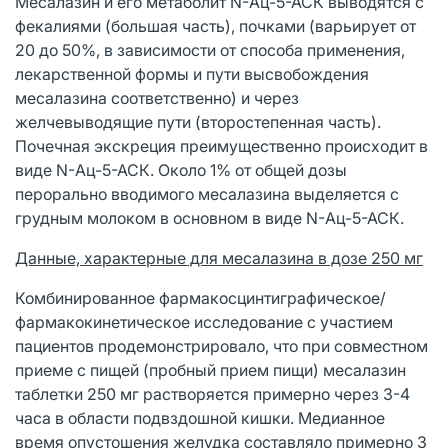
Месалазин и его метаболит N-Ац-5-АСК выводятся с
фекалиями (большая часть), почками (варьирует от
20 до 50%, в зависимости от способа применения,
лекарственной формы и пути высвобождения
месалазина соответственно) и через
желчевыводящие пути (второстепенная часть).
Почечная экскреция преимущественно происходит в
виде N-Ац-5-АСК. Около 1% от общей дозы
перорально вводимого месалазина выделяется с
грудным молоком в основном в виде N-Ац-5-АСК.
Данные, характерные для месалазина в дозе 250 мг
Комбинированное фармакосцинтиграфическое/
фармакокинетическое исследование с участием
пациентов продемонстрировало, что при совместном
приеме с пищей (пробный прием пищи) месалазин
таблетки 250 мг растворяется примерно через 3-4
часа в области подвздошной кишки. Медианное
время опустошения желудка составляло примерно 3