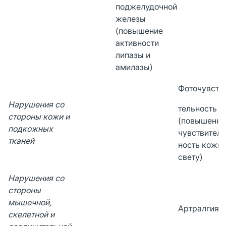
поджелудочной
железы
(повышение
активности
липазы и
амилазы)
Фоточувств
Нарушения со
тельность
стороны кожи и
(повышенна
подкожных
чувствитель
тканей
ность кожи 
свету)
Нарушения со
стороны
мышечной,
Артралгия
скелетной и