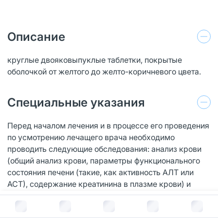
Описание
круглые двояковыпуклые таблетки, покрытые
оболочкой от желтого до желто-коричневого цвета.
Специальные указания
Перед началом лечения и в процессе его проведения
по усмотрению лечащего врача необходимо
проводить следующие обследования: анализ крови
(общий анализ крови, параметры функционального
состояния печени (такие, как активность АЛТ или
АСТ), содержание креатинина в плазме крови) и
контролировать анализы мочи (с помощью
В корзину за
678
руб.
погружения тест-полосок). Проведение контроля