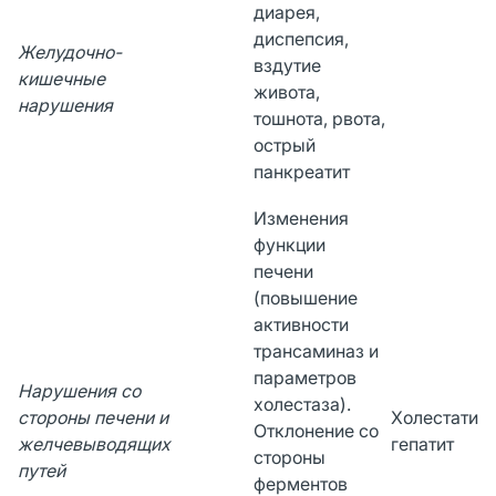
диарея,
диспепсия,
Желудочно-
вздутие
кишечные
живота,
нарушения
тошнота, рвота,
острый
панкреатит
Изменения
функции
печени
(повышение
активности
трансаминаз и
параметров
Нарушения со
холестаза).
стороны печени и
Холестатич
Отклонение со
желчевыводящих
гепатит
стороны
путей
ферментов