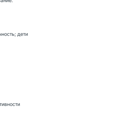
вание.
ность; дети
ктивности