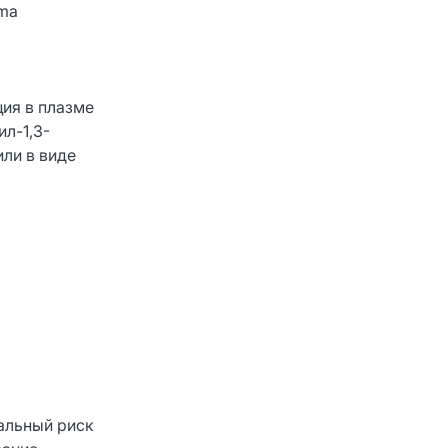
oma
ция в плазме
ил-1,3-
ли в виде
альный риск