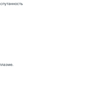
 спутанность
плазме.