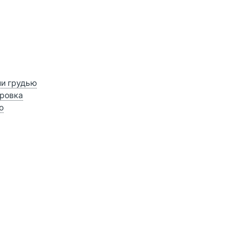
ии грудью
ровка
о