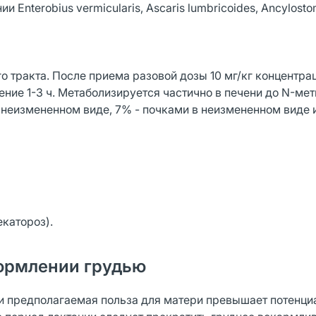
 Enterobius vermicularis, Ascaris lumbricoides, Anсylost
 тракта. После приема разовой дозы 10 мг/кг концентра
чение 1-3 ч. Метаболизируется частично в печени до N-мет
неизмененном виде, 7% - почками в неизмененном виде и
екатороз).
ормлении грудью
ли предполагаемая польза для матери превышает потенци