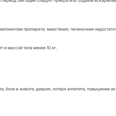
в период лактации следует прекратить грудное вскармли
мпонентам препарата; миастения; печеночная недостаточ
т и массой тела менее 10 кг.
та, боли в животе, диарея, потеря аппетита, повышение а
.