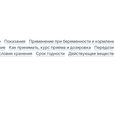
е
Показания
Применение при беременности и кормлен
вие
Как принимать, курс приема и дозировка
Передози
словия хранения
Срок годности
Действующее веществ