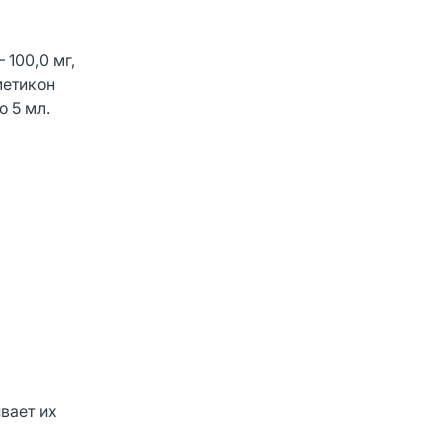
 100,0 мг,
иметикон
о 5 мл.
вает их