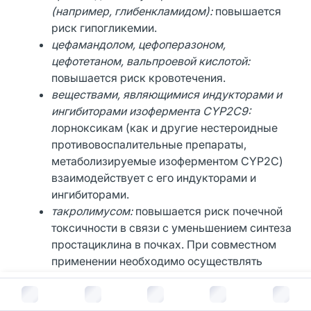
(например, глибенкламидом):
повышается
риск гипогликемии.
цефамандолом, цефоперазоном,
цефотетаном, вальпроевой кислотой:
повышается риск кровотечения.
веществами, являющимися индукторами и
ингибиторами изофермента
CYP
2
C
9:
лорноксикам (как и другие нестероидные
противовоспалительные препараты,
метаболизируемые изоферментом CYP2C)
взаимодействует с его индукторами и
ингибиторами.
такролимусом:
повышается риск почечной
токсичности в связи с уменьшением синтеза
простациклина в почках. При совместном
применении необходимо осуществлять
контроль функции почек.
В корзину за
500
руб.
пеметрекседом:
нестероидные
противовоспалительные препараты могут