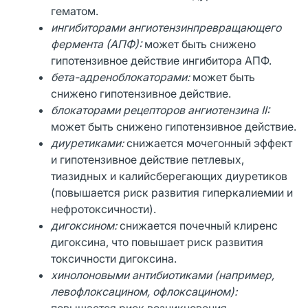
гематом.
ингибиторами ангиотензинпревращающего
фермента (АПФ):
может быть снижено
гипотензивное действие ингибитора АПФ.
бета-адреноблокаторами:
может быть
снижено гипотензивное действие.
блокаторами рецепторов ангиотензина
II
:
может быть снижено гипотензивное действие.
диуретиками:
снижается мочегонный эффект
и гипотензивное действие петлевых,
тиазидных и калийсберегающих диуретиков
(повышается риск развития гиперкалиемии и
нефротоксичности).
дигоксином:
снижается почечный клиренс
дигоксина, что повышает риск развития
токсичности дигоксина.
хинолоновыми антибиотиками (например,
левофлоксацином, офлоксацином):
повышается риск возникновения