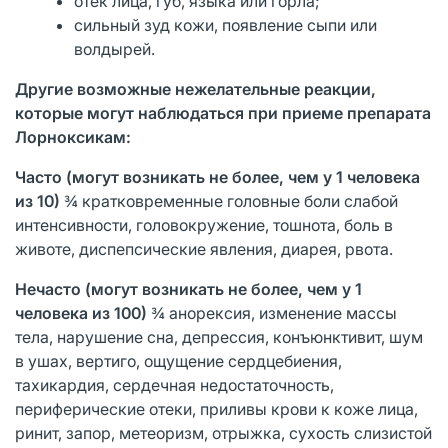
отек лица, губ, языка или горла;
сильный зуд кожи, появление сыпи или
волдырей.
Другие возможные нежелательные реакции,
которые могут наблюдаться при приеме препарата
Лорноксикам:
Часто (могут возникать не более, чем у 1 человека
из 10)
¾ кратковременные головные боли слабой
интенсивности, головокружение, тошнота, боль в
животе, диспепсические явления, диарея, рвота.
Нечасто
(могут возникать не более, чем у 1
человека из 100)
¾ анорексия, изменение массы
тела, нарушение сна, депрессия, конъюнктивит, шум
в ушах, вертиго, ощущение сердцебиения,
тахикардия, сердечная недостаточность,
периферические отеки, приливы крови к коже лица,
ринит, запор, метеоризм, отрыжка, сухость слизистой