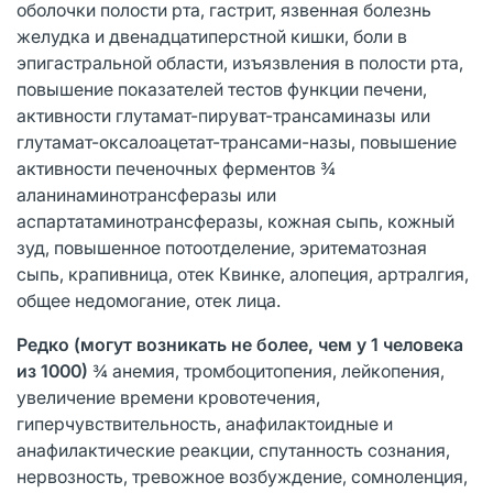
оболочки полости рта, гастрит, язвенная болезнь
желудка и двенадцатиперстной кишки, боли в
эпигастральной области, изъязвления в полости рта,
повышение показателей тестов функции печени,
активности глутамат-пируват-трансаминазы или
глутамат-оксалоацетат-трансами-назы, повышение
активности печеночных ферментов ¾
аланинаминотрансферазы или
аспартатаминотрансферазы, кожная сыпь, кожный
зуд, повышенное потоотделение, эритематозная
сыпь, крапивница, отек Квинке, алопеция, артралгия,
общее недомогание, отек лица.
Редко
(могут возникать не более, чем у 1 человека
из 1000)
¾ анемия, тромбоцитопения, лейкопения,
увеличение времени кровотечения,
гиперчувствительность, анафилактоидные и
анафилактические реакции, спутанность сознания,
нервозность, тревожное возбуждение, сомноленция,