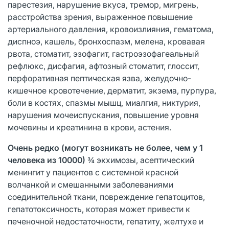
парестезия, нарушение вкуса, тремор, мигрень,
расстройства зрения, выраженное повышение
артериального давления, кровоизлияния, гематома,
диспноэ, кашель, бронхоспазм, мелена, кровавая
рвота, стоматит, эзофагит, гастроэзофагеальный
рефлюкс, дисфагия, афтозный стоматит, глоссит,
перфоративная пептическая язва, желудочно-
кишечное кровотечение, дерматит, экзема, пурпура,
боли в костях, спазмы мышц, миалгия, никтурия,
нарушения мочеиспускания, повышение уровня
мочевины и креатинина в крови, астения.
Очень редко
(могут возникать не более, чем у 1
человека из 10000)
¾ экхимозы, асептический
менингит у пациентов с системной красной
волчанкой и смешанными заболеваниями
соединительной ткани, повреждение гепатоцитов,
гепатотоксичность, которая может привести к
печеночной недостаточности, гепатиту, желтухе и