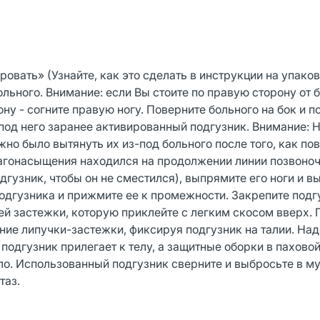
вать» (Узнайте, как это сделать в инструкции на упаков
ольного. Внимание: если Вы стоите по правую сторону от б
ону - согните правую ногу. Поверните больного на бок и п
од него заранее активированный подгузник. Внимание: Н
но было вытянуть их из-под больного после того, как пов
влагонасыщения находился на продолжении линии позвоноч
гузник, чтобы он не сместился), выпрямите его ноги и в
одгузника и прижмите ее к промежности. Закрепите подг
й застежки, которую приклейте с легким скосом вверх. 
ие липучки-застежки, фиксируя подгузник на талии. На
подгузник прилегает к телу, а защитные оборки в паховой
ело. Использованный подгузник сверните и выбросьте в м
таз.