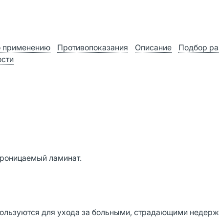
о применению
Противопоказания
Описание
Подбор р
ости
проницаемый ламинат.
пользуются для ухода за больными, страдающими недер