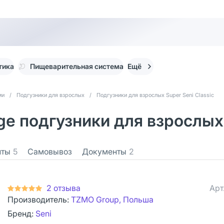
тика
Пищеварительная система
Ещё
ми
/
Подгузники для взрослых
/
Подгузники для взрослых Super Seni Classic
arge подгузники для взрослых
нты
5
Самовывоз
Документы
2
2 отзыва
Арт
Производитель:
TZMO Group, Польша
Бренд:
Seni