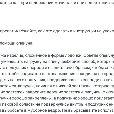
аться как при недержании мочи, так и при недержании к
овать» (Узнайте, как это сделать в инструкции на упако
 помощи опекуна.
жа изделие, сложенное в форме лодочки. Советы опекун
 уменьшить нагрузку на спину, выберите способ, который
ьте подгузник спереди и сзади таким образом, чтобы он 
на то, чтобы индикатор влагонасыщения находился на про
еть на него подгузник, придерживая его спереди на ниж
астежек-липучек, начиная с нижней застежки, которую п
них застежек закрепите верхние застежки-липучки, фикс
ипучки хорошо закреплены, а подгузник хорошо прилегает 
в паховой области не подвернулись внутрь и подгузник ни
 и выбросьте в мусорное ведро. Не выбрасывайте исполь