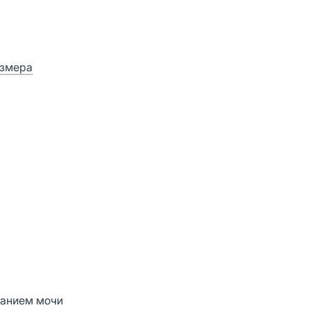
азмера
жанием мочи