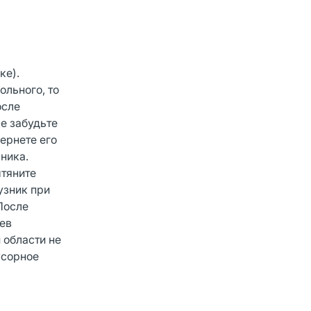
ке).
ольного, то
осле
е забудьте
ернете его
ника.
ытяните
узник при
После
дев
 области не
усорное