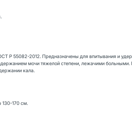
.
СТ Р 55082-2012. Предназначены для впитывания и уде
едержанием мочи тяжелой степени, лежачими больными. 
едержании кала.
 130-170 см.