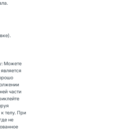
ала.
вке).
у: Можете
 является
хорошо
должении
ней части
риклейте
ируя
к телу. При
где не
зованное