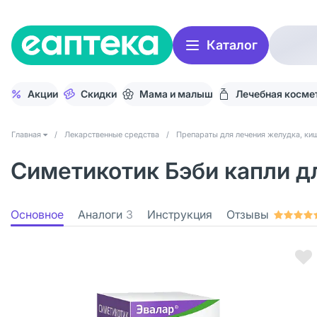
Каталог
Акции
Скидки
Мама и малыш
Лечебная косме
Главная
/
Лекарственные средства
/
Препараты для лечения желудка, киш
Симетикотик Бэби капли дл
Основное
Аналоги
3
Инструкция
Отзывы