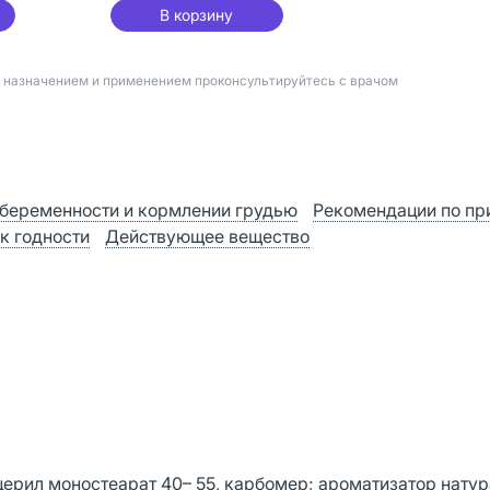
В корзину
д назначением и применением проконсультируйтесь с врачом
беременности и кормлении грудью
Рекомендации по п
к годности
Действующее вещество
церил моностеарат 40– 55, карбомер; ароматизатор нату