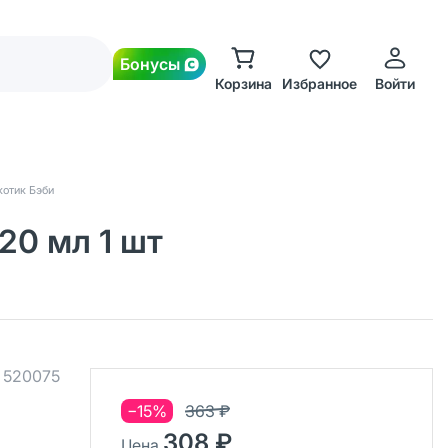
Бонусы
Корзина
Избранное
Войти
отик Бэби
20 мл 1 шт
.
520075
−15%
363 ₽
308 ₽
Цена