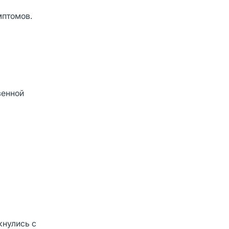
мптомов.
венной
кнулись с