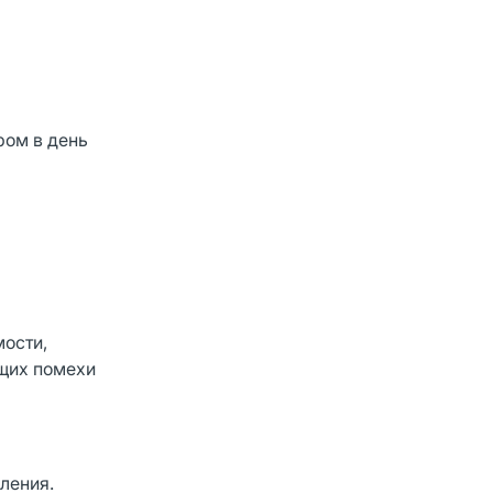
ром в день
мости,
ющих помехи
ления.