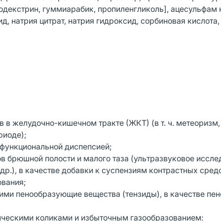
одекстрин, гуммиарабик, пропиленгликоль], ацесульфам 
, натрия цитрат, натрия гидроксид, сорбиновая кислота,
 в желудочно-кишечном тракте (ЖКТ) (в т. ч. метеоризм,
риоде);
 функциональной диспепсией;
в брюшной полости и малого таза (ультразвуковое иссле
др.), в качестве добавки к суспензиям контрастных сред
ования;
и пенообразующие вещества (тензиды), в качестве пен
нческими коликами и избыточным газообразованием: