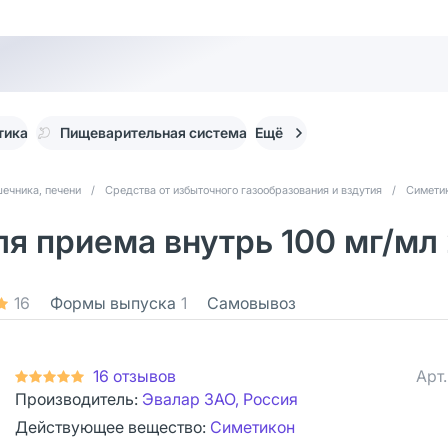
тика
Пищеварительная система
Ещё
ечника, печени
/
Средства от избыточного газообразования и вздутия
/
Симетик
я приема внутрь 100 мг/мл 
16
Формы выпуска
1
Самовывоз
16 отзывов
Арт
Производитель:
Эвалар ЗАО, Россия
Действующее вещество:
Симетикон