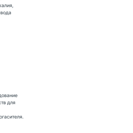
калия,
 вода
дование
ств для
огасителя.