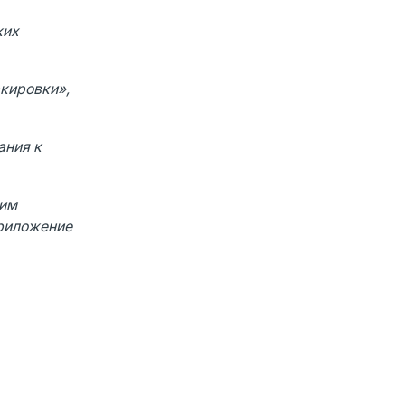
ких
ркировки»,
ания к
ким
Приложение