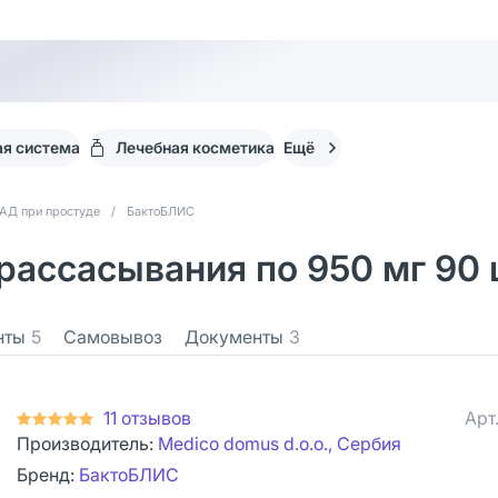
я система
Лечебная косметика
Ещё
АД при простуде
/
БактоБЛИС
рассасывания по 950 мг 90 
нты
5
Самовывоз
Документы
3
11 отзывов
Арт
Производитель:
Medico domus d.o.o., Сербия
Бренд:
БактоБЛИС