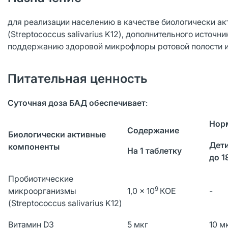
для реализации населению в качестве биологически ак
(Streptococcus salivarius K12), дополнительного источ
поддержанию здоровой микрофлоры ротовой полости и 
Питательная ценность
Суточная доза БАД обеспечивает
:
Нор
Содержание
Биологически активные
Дети
компоненты
На 1 таблетку
до 1
Пробиотические
9
микроорганизмы
1,0 × 10
КОЕ
-
(Streptococcus salivarius K12)
Витамин D3
5 мкг
10 м