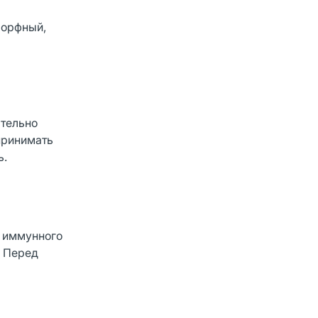
морфный,
ательно
принимать
ь.
м иммунного
. Перед