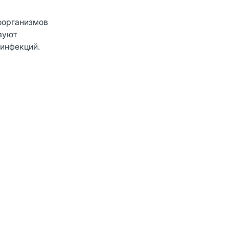
роорганизмов
твуют
 инфекций.