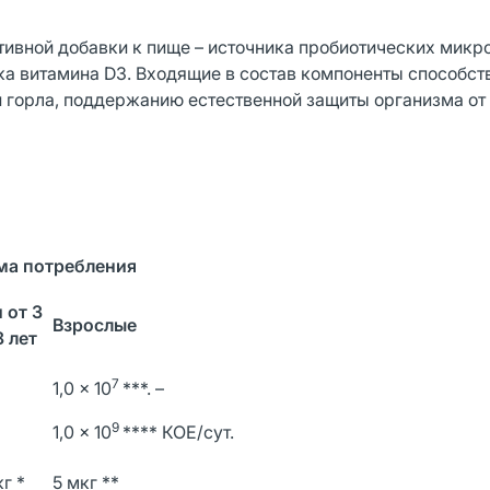
тивной добавки к пище – источника пробиотических мик
ника витамина D3. Входящие в состав компоненты способс
горла, поддержанию естественной защиты организма от
ма потребления
 от 3
Взрослые
8 лет
7
1,0 × 10
***. –
9
1,0 × 10
**** КОЕ/сут.
кг *
5 мкг **