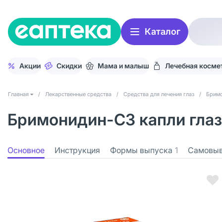
Каталог
Акции
Скидки
Мама и малыш
Лечебная косме
Главная
/
Лекарственные средства
/
Средства для лечения глаз
/
Брим
Бримонидин-СЗ капли глазн
Основное
Инструкция
Формы выпуска
1
Самовы