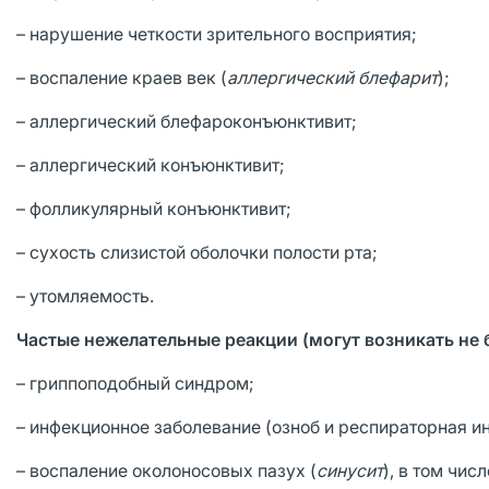
– нарушение четкости зрительного восприятия;
– воспаление краев век (
аллергический блефарит
);
– аллергический блефароконъюнктивит;
– аллергический конъюнктивит;
– фолликулярный конъюнктивит;
– сухость слизистой оболочки полости рта;
– утомляемость.
Частые нежелательные реакции (могут возникать не бо
– гриппоподобный синдром;
– инфекционное заболевание (озноб и респираторная и
– воспаление околоносовых пазух (
синусит
), в том чис