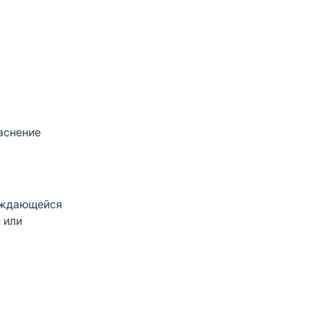
раснение
вождающейся
 или