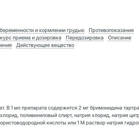
беременности и кормлении грудью
Противопоказания
 курс приема и дозировка
Передозировка
Описание
нения
Действующее вещество
. В 1 мл препарата содержится 2 мг бримонидина тартра
лорид, поливиниловый спирт, натрия хлорид, натрия цит
лористоводородной кислоты или 1 М раствор натрия гидро