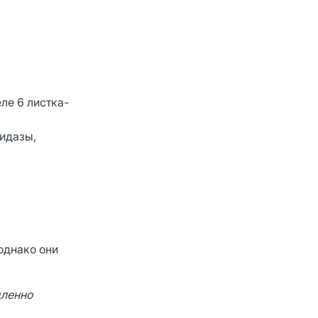
ле 6 листка-
идазы,
однако они
дленно