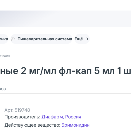
тика
Пищеварительная система
Ещё
онидин
ые 2 мг/мл фл-кап 5 мл 1 ш
воз
Арт.
519748
Производитель:
Диафарм, Россия
Действующее вещество:
Бримонидин