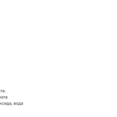
та.
рата
ксида, вода