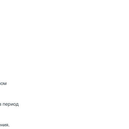
лом
в период
ния.