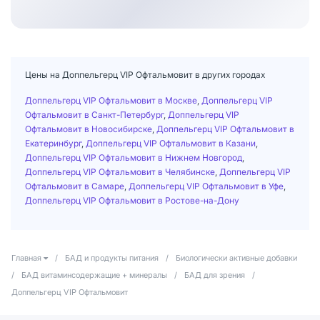
Цены на Доппельгерц VIP Офтальмовит в других городах
Доппельгерц VIP Офтальмовит в Москве
,
Доппельгерц VIP
Офтальмовит в Санкт-Петербург
,
Доппельгерц VIP
Офтальмовит в Новосибирске
,
Доппельгерц VIP Офтальмовит в
Екатеринбург
,
Доппельгерц VIP Офтальмовит в Казани
,
Доппельгерц VIP Офтальмовит в Нижнем Новгород
,
Доппельгерц VIP Офтальмовит в Челябинске
,
Доппельгерц VIP
Офтальмовит в Самаре
,
Доппельгерц VIP Офтальмовит в Уфе
,
Доппельгерц VIP Офтальмовит в Ростове-на-Дону
Главная
/
БАД и продукты питания
/
Биологически активные добавки
/
БАД витаминсодержащие + минералы
/
БАД для зрения
/
Доппельгерц VIP Офтальмовит