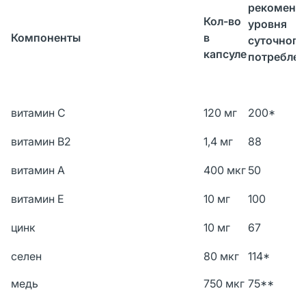
рекоменд
Кол-во
уровня
Компоненты
в
суточного
капсуле
потребле
витамин С
120 мг
200*
витамин В2
1,4 мг
88
витамин А
400 мкг
50
витамин Е
10 мг
100
цинк
10 мг
67
селен
80 мкг
114*
медь
750 мкг
75**