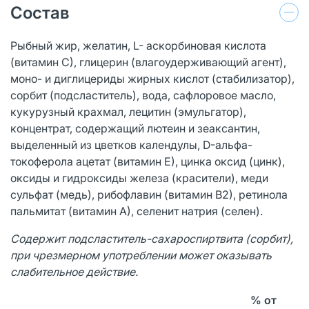
Состав
Рыбный жир, желатин, L- аскорбиновая кислота
(витамин С), глицерин (влагоудерживающий агент),
моно- и диглицериды жирных кислот (стабилизатор),
сорбит (подсластитель), вода, сафлоровое масло,
кукурузный крахмал, лецитин (эмульгатор),
концентрат, содержащий лютеин и зеаксантин,
выделенный из цветков календулы, D-альфа-
токоферола ацетат (витамин Е), цинка оксид (цинк),
оксиды и гидроксиды железа (красители), меди
сульфат (медь), рибофлавин (витамин В2), ретинола
пальмитат (витамин А), селенит натрия (селен).
Содержит подсластитель-сахароспиртвита (сорбит),
при чрезмерном употреблении может оказывать
слабительное действие.
% от