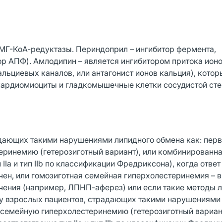
ГМГ-КоА-редуктазы. Периндоприл – ингибитор фермента,
тор АПФ). Амлодипин – является ингибитором притока ионо
ьциевых каналов, или антагонист ионов кальция), котор
кардиомиоциты и гладкомышечные клетки сосудистой сте
адающих такими нарушениями липидного обмена как: пер
ринемию (гетерозиготный вариант), или комбинированн
Ia и тип IIb по классификации Фредриксона), когда ответ 
ен, или гомозиготная семейная гиперхолестеринемия – в
ения (например, ЛПНП-аферез) или если такие методы 
 у взрослых пациентов, страдающих такими нарушениями
 семейную гиперхолестеринемию (гетерозиготный вариант