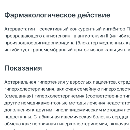
Фармакологическое действие
Аторвастатин – селективный конкурентный ингибитор 
превращающего ангиотензин I в ангиотензин II (ингиби
производное дигидропиридина (блокатор медленных кал
ингибирует трансмембранный приток ионов кальция в 
Показания
Артериальная гипертензия у взрослых пациентов, стр
гиперхолестеринемия, включая семейную гиперхолесте
(смешанная) гиперхолестеринемия (соответственно тип I
другие немедикаментозные методы лечения недостаточ
дополнения к другим гиполипидемическим методам леч
недоступны. Стабильная ишемическая болезнь сердца
обмена как: первичная гиперхолестеринемия, включая