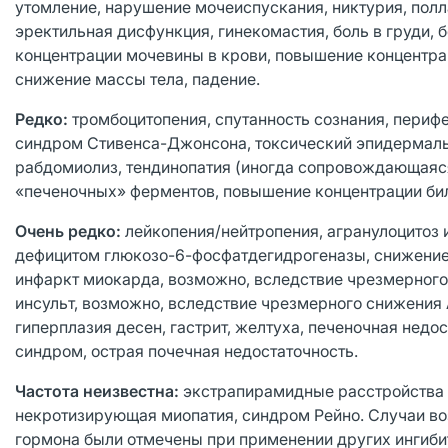
утомление, нарушение мочеиспускания, никтурия, полл
эректильная дисфункция, гинекомастия, боль в груди, 
концентрации мочевины в крови, повышение концентрац
снижение массы тела, падение.
Редко:
тромбоцитопения, спутанность сознания, перифе
синдром Стивенса-Джонсона, токсический эпидермальн
рабдомиолиз, тендинопатия (иногда сопровождающаяс
«печеночных» ферментов, повышение концентрации би
Очень редко:
лейкопения/нейтропения, агранулоцитоз 
дефицитом глюкозо-6-фосфатдегидрогеназы, снижение г
инфаркт миокарда, возможно, вследствие чрезмерного 
инсульт, возможно, вследствие чрезмерного снижения 
гиперплазия десен, гастрит, желтуха, печеночная нед
синдром, острая почечная недостаточность.
Частота неизвестна:
экстрапирамидные расстройства
некротизирующая миопатия, синдром Рейно. Случаи во
гормона были отмечены при применении других ингиб