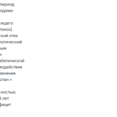
 период
тодами
сящего
теноз).
ский отек
патический
ным
и
иабетической
имодействие
менение
ртан +
хностью.
8 лет
ефицит