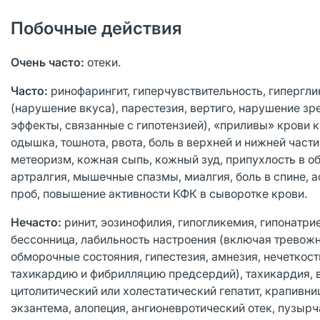
Побочные действия
Очень часто:
отеки.
Часто:
ринофарингит, гиперчувствительность, гипергли
(нарушение вкуса), парестезия, вертиго, нарушение зр
эффекты, связанные с гипотензией), «приливы» крови к
одышка, тошнота, рвота, боль в верхней и нижней част
метеоризм, кожная сыпь, кожный зуд, припухлость в об
артралгия, мышечные спазмы, миалгия, боль в спине, 
проб, повышение активности КФК в сыворотке крови.
Нечасто:
ринит, эозинофилия, гипогликемия, гипонатри
бессонница, лабильность настроения (включая тревожн
обморочные состояния, гипестезия, амнезия, нечетко
тахикардию и фибрилляцию предсердий), тахикардия, ва
цитолитический или холестатический гепатит, крапивни
экзантема, алопеция, ангионевротический отек, пузырч