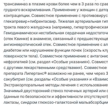
трансаминаз в плазме крови более чем в 3 раза по ср
грудного вскармливания. Применение у женщин с дет
контрацепции. Совместное применение с противовирус
глекапревир+пибрентасвир. Тяжелая артериальная гип
тракта левого желудочка (например, гипертрофическая
Гемодинамически нестабильная сердечная недостаточн
(отек Квинке) в анамнезе, связанный с предшествующ
ангионевротический отек. Совместное применение с 
диабетом или нарушением функции почек (скорость кл
поверхности тела). Совместное применение с антагонист
нефропатией (см. раздел «Особые указания»). Совмест
с другими лекарственными средствами»). Совместное 
препарата Липертанс® возможно не ранее, чем через 
сакубитрил (см. разделы «Особые указания» и «Взаим
Экстракорпоральные методы лечения с использование
Значимый двусторонний стеноз почечных артерий или ст
(данные по безопасности и эффективности отсутствуют
лактазы, синдром глюкозо-галактозной мальабсорбции