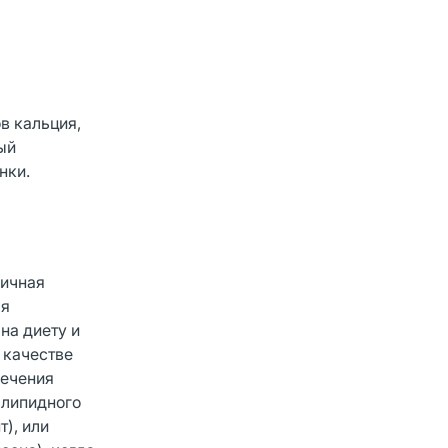
в кальция,
ый
нки.
вичная
ая
на диету и
 качестве
лечения
 липидного
), или