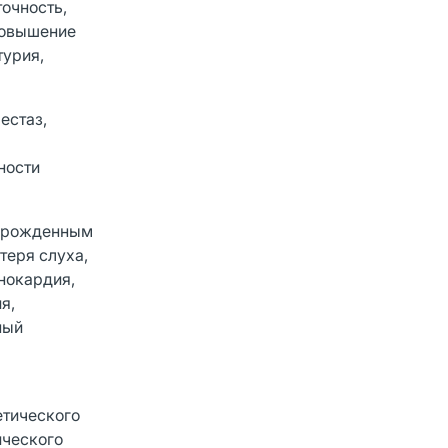
очность,
 повышение
турия,
естаз,
ности
 врожденным
теря слуха,
нокардия,
я,
ный
етического
ического