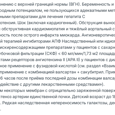
авнению с верхней границей нормы (ВГН). Беременность и
ородным потенциалом, не пользующихся адекватными ме
ными препаратами для лечения гепатита С
отензия. Шок (включая кардиогенный). Обструкция выно
 обструктивная кардиомиопатия и тяжёлый аортальный с
ость после острого инфаркта миокарда. Ангионевротиче
ей терапией ингибиторами АПФ Наследственный или идио
алискиренсодержащими препаратами у пациентов с сахар
убочковой фильтрации (СКФ) < 60 мл/мин/1,73 м2 площад
ами рецепторов ангиотензина II (АРА II) у пациентов с д
ное применение с фузидовой кислотой (см. раздел «Вза
применение с комбинацией валсартан + сакубитрил. При
36 часов после приёма последней дозы комбинации валса
одействие с другими лекарственными средствами»).
м некоторых мембран с отрицательно заряженной повер
еноз артерии единственной почки. Детский возраст до 1
). Редкая наследственная непереносимость галактозы, д
.