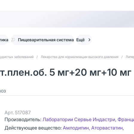
тика
Пищеварительная система
Ещё
судистых заболеваний
/
Лекарства для нормализации высокого давления
/
Липе
.плен.об. 5 мг+20 мг+10 мг
воз
Арт.
517087
Производитель:
Лаборатории Сервье Индастри, Франц
Действующее вещество:
Амлодипин, Аторвастатин,