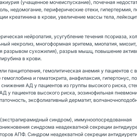
акиурия (учащенное мочеиспускание), почечная недостат
боль, недомогание, периферические отеки, гипертермия,
ии креатинина в крови, увеличение массы тела, лейкоци
рическая нейропатия, усугубление течения псориаза, хол
ый некролиз, многоформная эритема, миопатия, миозит,
я разрывом сухожилия), разрыв мышц, повышение актив
лирубина в крови.
или панцитопения, гемолитическая анемия у пациентов с
емоглобина и гематокрита, анафилаксия, гипертонус, по
снижения АД у пациентов из группы высокого риска, сте
АД у пациентов высокого риска, эозинофильная пневмони
остаточность, эксфолиативный дерматит, волчаночноподоб
 (экстрапирамидный синдром), иммуноопосредованная
зникновения синдрома неадекватной секреции антидиур
иторов АПФ. Синдром неадекватной секреции антидиурет