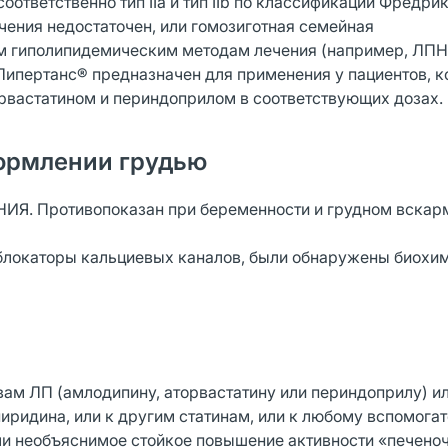
тветственно тип IIa и тип IIb по классификации Фредрик
чения недостаточен, или гомозиготная семейная
гим гиполипидемическим методам лечения (например, ЛП
 Липертанс® предназначен для применения у пациентов, 
рвастатином и периндоприлом в соответствующих дозах.
ормлении грудью
Противопоказан при беременности и грудном вскарм
блокаторы кальциевых каналов, были обнаружены биохи
м ЛП (амлодипину, аторвастатину или периндоприлу) ил
иридина, или к другим статинам, или к любому вспомога
или необъяснимое стойкое повышение активности «печено