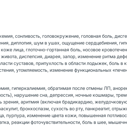
кемия, сонливость, головокружение, головная боль, дисг
ения, диплопия, шум в ушах, ощущение сердцебиения, гип
 коже лица, глоточно-гортанная боль, носовое кровотечен
и живота, диспепсия, диарея, запор, изменение ритма деф
ласти суставов, припухлость в области лодыжек, боль в 
астения, утомляемость, изменение функциональных «печ
емия, гиперкалиемия, обратимая после отмены ЛП, аноре
ость), нарушение сна, депрессия, ночные кошмары, трем
сть зрения, аритмия (включая брадикардию, желудочкову
скулит, бронхоспазм, сухость во рту, панкреатит, отрыж
ца, пурпура, изменение цвета кожи, повышенная потливос
атка, реакции фоточувствительности, боль в шее, мышечн