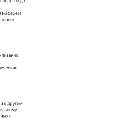
сона), когда
НП-аферез)
которым
ливании.
мические
и к другим
тельному
чных»