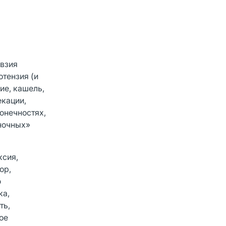
евзия
отензия (и
ие, кашель,
екации,
конечностях,
еночных»
ксия,
ор,
ю
ка,
ть,
ое