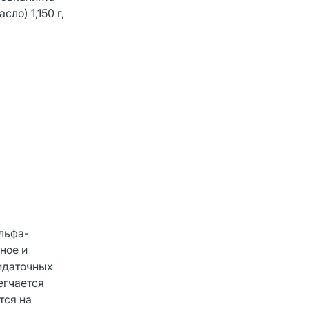
ло) 1,150 г,
льфа-
ное и
ридаточных
егчается
тся на