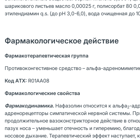
шарикового листьев масло 0,00025 г, полисорбат 80 0,05
этилендиамин q.s. (до рН 3,0-6,0), вода очищенная до 1
Фармакологическое действие
Фармакотерапевтическая группа
Противоконгестивное средство – альфа-адреномимети
Код АТХ:
R01AA08
Фармакологические свойства
Фармакодинамика.
Нафазолин относится к альфа
-ад
2
адренорецепторы симпатической нервной системы. Пр
продолжительное вазоконстрикторное действие в отнош
пазух носа – уменьшает отечность и гиперемию, благо
носовое дыхание. Терапевтический эффект наступает, к