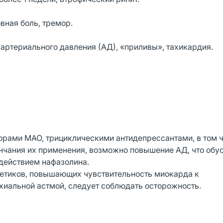
вная боль, тремор.
артериального давления (АД), «приливы», тахикардия.
орами МАО, трициклическими антидепрессантами, в том 
ончания их применения, возможно повышение АД, что обу
действием нафазолина.
тетиков, повышающих чувствительность миокарда к
хиальной астмой, следует соблюдать осторожность.