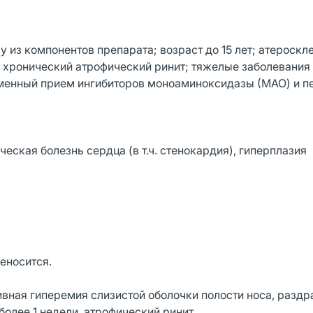
из компонентов препарата; возраст до 15 лет; атероскл
; хронический атрофический ринит; тяжелые заболевания 
менный прием ингибиторов моноаминоксидазы (МАО) и пе
ская болезнь сердца (в т.ч. стенокардия), гиперплазия
еносится.
ивная гиперемия слизистой оболочки полости носа, раздр
более 1 недели, атрофический ринит.