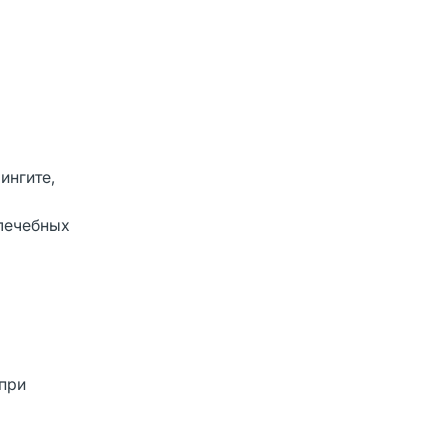
ингите,
 лечебных
 при