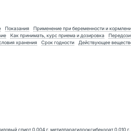
е
Показания
Применение при беременности и кормлен
вие
Как принимать, курс приема и дозировка
Передози
словия хранения
Срок годности
Действующее веществ
тиловый спирт 0,004 г, метилпарагидроксибензоат 0,010 г,