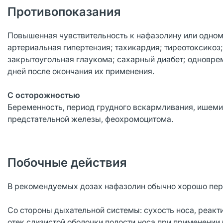
Противопоказания
Повышенная чувствительность к нафазолину или одному 
артериальная гипертензия; тахикардия; тиреотоксикоз
закрытоугольная глаукома; сахарный диабет; одновре
дней после окончания их применения.
С осторожностью
Беременность, период грудного вскармливания, ишемиче
предстательной железы, феохромоцитома.
Побочные действия
В рекомендуемых дозах нафазолин обычно хорошо пер
Со стороны дыхательной системы: сухость носа, реакт
отек слизистой оболочки полости носа при применении 