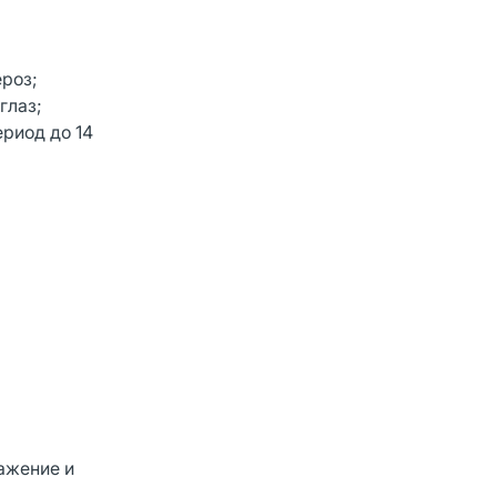
ероз;
глаз;
риод до 14
ажение и