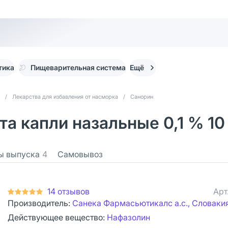
тика
Пищеварительная система
Ещё
/
Лекарства для избавления от насморка
/
Санорин
а капли назальные 0,1 % 10 
ы выпуска
4
Самовывоз
14 отзывов
Арт
Производитель:
Санека Фармасьютикалс а.с., Словаки
Действующее вещество:
Нафазолин