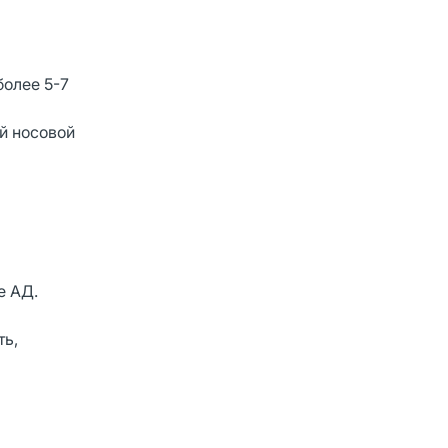
более 5-7
й носовой
е АД.
ть,