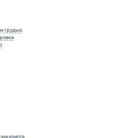
ии грудью
ровка
о
 эвкалипта