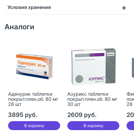
Условия хранения
Аналоги
Аденурик таблетки
Азурикс таблетки
Фе
покрыт.плен.об. 80 мг
покрыт.плен.об. 80 мг
пок
28 шт
30 шт
28
3895 руб.
2609 руб.
20
В корзину
В корзину