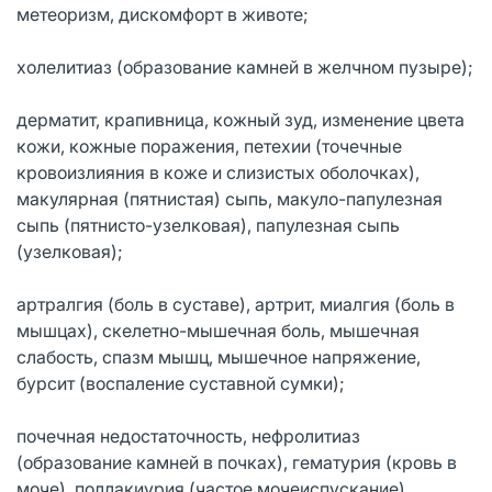
метеоризм, дискомфорт в животе;
холелитиаз (образование камней в желчном пузыре);
дерматит, крапивница, кожный зуд, изменение цвета
кожи, кожные поражения, петехии (точечные
кровоизлияния в коже и слизистых оболочках),
макулярная (пятнистая) сыпь, макуло-папулезная
сыпь (пятнисто-узелковая), папулезная сыпь
(узелковая);
артралгия (боль в суставе), артрит, миалгия (боль в
мышцах), скелетно-мышечная боль, мышечная
слабость, спазм мышц, мышечное напряжение,
бурсит (воспаление суставной сумки);
почечная недостаточность, нефролитиаз
(образование камней в почках), гематурия (кровь в
моче), поллакиурия (частое мочеиспускание),