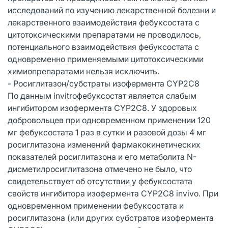
исследований по изучению лекарственной болезни и
лекарственного взаимодействия фебуксостата с
цитотоксическими препаратами не проводилось,
потенциального взаимодействия фебуксостата с
одновременно применяемыми цитотоксическими
химиопрепаратами нельзя исключить.
- Росиглитазон/субстраты изофермента CYP2C8
По данным invitroфебуксостат является слабым
ингибитором изофермента CYP2C8. У здоровых
добровольцев при одновременном применении 120
мг фебуксостата 1 раз в сутки и разовой дозы 4 мг
росиглитазона изменений фармакокинетических
показателей росиглитазона и его метаболита N-
дисметилросиглитазона отмечено не было, что
свидетельствует об отсутствии у фебуксостата
свойств ингибитора изофермента CYP2C8 invivo. При
одновременном применении фебуксостата и
росиглитазона (или других субстратов изофермента