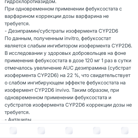
гидрохлоротиазидом.
При одновременном применении фебуксостата с
варфарином коррекции дозы варфарина не
требуется.
- Дезипрамин/субстраты изофермента CYP2D6
По данным, полученным invitro, фебуксостат
является слабым ингибитором изофермента CYP2D6.
В исследовании у здоровых добровольцев на фоне
применения фебуксостата в дозе 120 мг 1 раз в сутки
отмечалось увеличение AUC дезипрамина (субстрат
изофермента CYP2D6) на 22 %, что свидетельствует
о слабом ингибирующем эффекте фебуксостата на
изофермент CYP2D6 invivo. Таким образом, при
одновременном применении фебуксостата и
субстратов изофермента CYP2D6 коррекции дозы не
требуется.
- Антациды
При одновременном применении с
В корзину за
1 294
руб.
антацидами(лекарственные препараты, которые