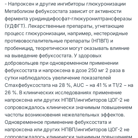
- Напроксен и другие ингибиторы глюкуронизации
Метаболизм фебуксостата зависит от активности
фермента уридиндифосфат-глюкуронилтрансферазы
(УДФГТ). Лекарственные препараты, угнетающие
процесс глюкуронизации, например, нестероидные
противовоспалительные препараты (НПВП) и
пробеницид, теоретически могут оказывать влияние
на выведение фебуксостата. У здоровых
добровольцев при одновременном применении
фебуксостата и напроксена в дозе 250 мг 2 раза в
сутки наблюдалось увеличение показателей
Сmaxфебуксостата на 28 %, AUC − на 41 % и Т1/2 − на
26 %. В клинических исследованиях применение
напроксена или других НПВП/ингибиторов ЦОГ-2 не
сопровождалось клинически значимым повышением
частоты возникновения нежелательных эффектов.
Одновременное применение фебуксостата и
напроксена или других НПВП/ингибиторов ЦОГ-2 не
сопровождалось клинически значимым повышением