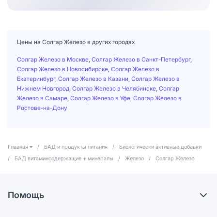
Цены на Солгар Железо в других городах
Солгар Железо в Москве
,
Солгар Железо в Санкт-Петербург
,
Солгар Железо в Новосибирске
,
Солгар Железо в
Екатеринбург
,
Солгар Железо в Казани
,
Солгар Железо в
Нижнем Новгород
,
Солгар Железо в Челябинске
,
Солгар
Железо в Самаре
,
Солгар Железо в Уфе
,
Солгар Железо в
Ростове-на-Дону
Главная
/
БАД и продукты питания
/
Биологически активные добавки
/
БАД витаминсодержащие + минералы
/
Железо
/
Солгар Железо
Помощь
Самовывоз из аптек