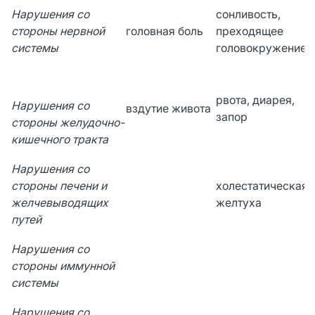
Нарушения со
сонливость,
стороны нервной
головная боль
преходящее
системы
головокружение
рвота, диарея,
Нарушения со
вздутие живота
запор
стороны желудочно-
кишечного тракта
Нарушения со
стороны печени и
холестатическая
желчевыводящих
желтуха
путей
Нарушения со
стороны иммунной
системы
Нарушения со