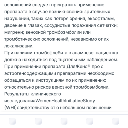
осложнений следует прекратить применение
препарата в случае возникновения: зрительных
нарушений, таких как потеря зрения, экзофтальм,
двоение в глазах, сосудистые поражения сетчатки;
мигрени; венозной тромбоэмболии или
тромботических осложнений, независимо от их
локализации.
При наличии тромбофлебита в анамнезе, пациентка
должна находиться под тщательным наблюдением.
При применении препарата ДляЖенс® про с
эстрогенсодержащими препаратами необходимо
обращаться к инструкциям по их применению
относительно рисков венозной тромбоэмболии.
Результаты клинического
исследованияWomenHealthInitiativeStudy
(WHI)свидетельствуют о небольшом повышении
риска рака молочной железы при длительном, более
В корзину за
412
руб.
5 лет, совместном применении эстрогенсодержащих
препаратов с синтетическими гестагенами.