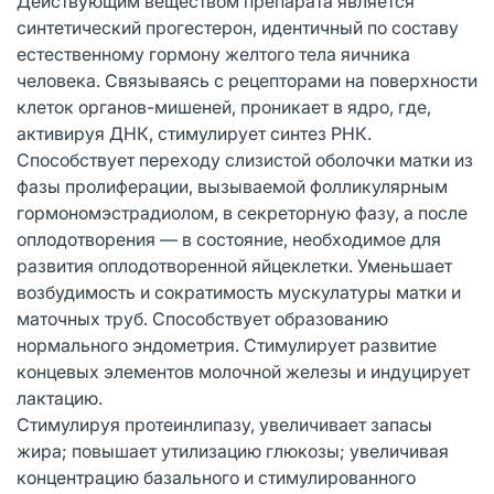
Действующим веществом препарата является
синтетический прогестерон, идентичный по составу
естественному гормону желтого тела яичника
человека. Связываясь с рецепторами на поверхности
клеток органов-мишеней, проникает в ядро, где,
активируя ДНК, стимулирует синтез РНК.
Способствует переходу слизистой оболочки матки из
фазы пролиферации, вызываемой фолликулярным
гормономэстрадиолом, в секреторную фазу, а после
оплодотворения — в состояние, необходимое для
развития оплодотворенной яйцеклетки. Уменьшает
возбудимость и сократимость мускулатуры матки и
маточных труб. Способствует образованию
нормального эндометрия. Стимулирует развитие
концевых элементов молочной железы и индуцирует
лактацию.
Стимулируя протеинлипазу, увеличивает запасы
жира; повышает утилизацию глюкозы; увеличивая
концентрацию базального и стимулированного