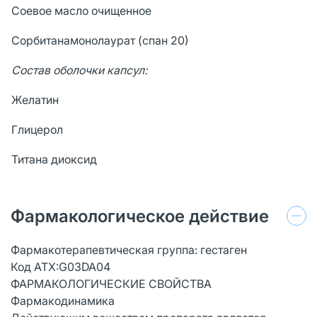
Соевое масло очищенное
1
Сорбитанамонолаурат (спан 20)
2
Состав оболочки капсул:
Желатин
9
Глицерол
3
Титана диоксид
1
Фармакологическое действие
Фармакотерапевтическая группа: гестаген
Код ATX:G03DA04
ФАРМАКОЛОГИЧЕСКИЕ СВОЙСТВА
Фармакодинамика