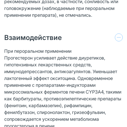
рекомендуемых дозах, в частности, сонливость или
головокружение (наблюдаемые при пероральном
применении препарата), не отмечались.
Взаимодействие
При пероральном применении
Прогестерон усиливает действие диуретиков,
гипотензивных лекарственных средств,
иммунодепрессантов, антикоагулянтов. Уменьшает
лактогенный эффект окситоцина. Одновременное
применение с препаратами-индукторами
микросомальных ферментов печени CYP3A4, такими
как барбитураты, противоэпилептические препараты
(фенитоин, карбамазепин), рифампицин,
фенилбутазон, спиронолактон, гризеофульвин,
сопровождается ускорением метаболизма
прогестерона в печени.