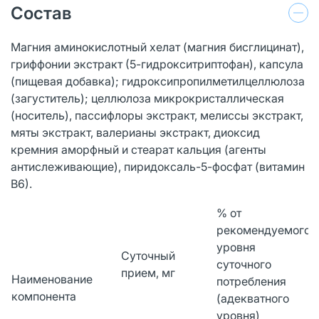
Состав
Магния аминокислотный хелат (магния бисглицинат),
гриффонии экстракт (5-гидрокситриптофан), капсула
(пищевая добавка); гидроксипропилметилцеллюлоза
(загуститель); целлюлоза микрокристаллическая
(носитель), пассифлоры экстракт, мелиссы экстракт,
мяты экстракт, валерианы экстракт, диоксид
кремния аморфный и стеарат кальция (агенты
антислеживающие), пиридоксаль-5-фосфат (витамин
В6).
% от
рекомендуемого
уровня
Суточный
суточного
прием, мг
Наименование
потребления
компонента
(адекватного
уровня)