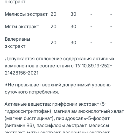
экстракт
Мелиссы экстракт
20
30
-
-
Мяты экстракт
20
30
-
-
Валерианы
20
30
-
-
экстракт
Допускается отклонение содержания активных
компонентов в соответствии с ТУ 10.89.19-252-
21428156-2021
*Не превышает верхний допустимый уровень
суточного потребления.
Активные вещества: гриффонии экстракт (5-
гидрокситриптофан), магния аминокислотный хелат
(магния бисглицинат), пиридоксаль-5-фосфат
(витамин В6), пассифлоры экстракт, мелиссы
экстракт, мяты экстракт, валерианы экстракт.