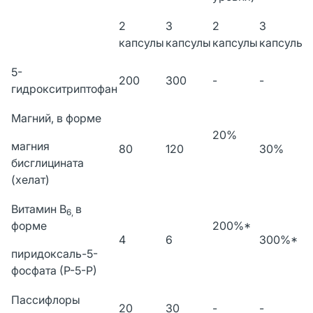
2
3
2
3
капсулы
капсулы
капсулы
капсулы
5-
200
300
-
-
гидрокситриптофан
Магний, в форме
20%
магния
80
120
30%
бисглицината
(хелат)
Витамин В
в
6,
форме
200%*
4
6
300%*
пиридоксаль-5-
фосфата (Р-5-Р)
Пассифлоры
20
30
-
-