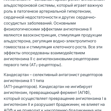
альдостероновой системы, который играет важную
роль в патогенезе артериальной гипертензии,
сердечной недостаточности и других сердечно-
сосудистых заболеваний. Основными
физиологическими эффектами ангиотензина II
являются вазоконстрикция, стимуляция продукции
альдостерона, регуляция водно-электролитного
гомеостаза и стимуляция клеточного роста. Все эти
эффекты опосредованы взаимодействием
ангиотензина II с ангиотензиновыми рецепторами
первого типа (АТ
-рецепторы).
1
Кандесартан – селективный антагонист рецепторов
ангиотензина II 1 типа
(АТ1-рецепторов). Кандесартан не ингибирует
ангиотензин, превращающий фермент (АПФ),
который осуществляет превращение ангиотензина I в
ангиотензин II и разрушает брадикинин; не влияет на
АПФ и не приводит к накоплению брадикинина или