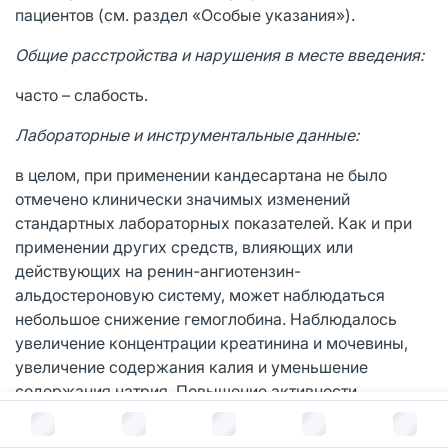
пациентов (см. раздел «Особые указания»).
Общие расстройства и нарушения в месте введения:
часто – слабость.
Лабораторные и инструментальные данные:
в целом, при применении кандесартана не было
отмечено клинически значимых изменений
стандартных лабораторных показателей. Как и при
применении других средств, влияющих или
действующих на ренин-ангиотензин-
альдостероновую систему, может наблюдаться
небольшое снижение гемоглобина. Наблюдалось
увеличение концентрации креатинина и мочевины,
увеличение содержания калия и уменьшение
содержания натрия. Повышение активности
аланинаминотрансферазы (AJIT) было отмечено
В корзину за
301
руб.
несколько чаще при применении кандесартана в