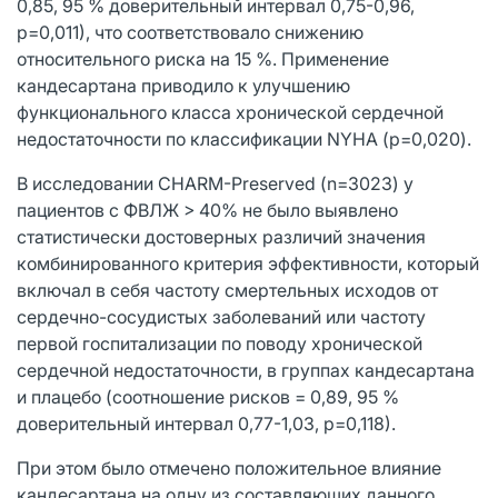
0,85, 95 % доверительный интервал 0,75-0,96,
р=0,011), что соответствовало снижению
относительного риска на 15 %. Применение
кандесартана приводило к улучшению
функционального класса хронической сердечной
недостаточности по классификации NYHA (р=0,020).
В исследовании CHARM-Preserved (n=3023) у
пациентов с ФВЛЖ > 40% не было выявлено
статистически достоверных различий значения
комбинированного критерия эффективности, который
включал в себя частоту смертельных исходов от
сердечно-сосудистых заболеваний или частоту
первой госпитализации по поводу хронической
сердечной недостаточности, в группах кандесартана
и плацебо (соотношение рисков = 0,89, 95 %
доверительный интервал 0,77-1,03, р=0,118).
При этом было отмечено положительное влияние
кандесартана на одну из составляющих данного