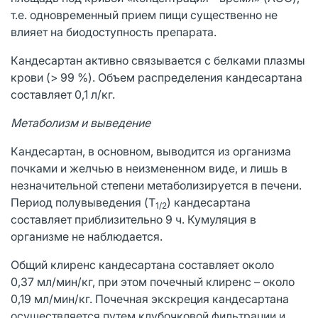
т.е. одновременный прием пищи существенно не
влияет на биодоступность препарата.
Кандесартан активно связывается с белками плазмы
крови (> 99 %). Объем распределения кандесартана
составляет 0,1 л/кг.
Метаболизм и выведение
Кандесартан, в основном, выводится из организма
почками и желчью в неизмененном виде, и лишь в
незначительной степени метаболизируется в печени.
Период полувыведения (T
) кандесартана
1/2
составляет приблизительно 9 ч. Кумуляция в
организме не наблюдается.
Общий клиренс кандесартана составляет около
0,37 мл/мин/кг, при этом почечный клиренс – около
0,19 мл/мин/кг. Почечная экскреция кандесартана
осуществляется путем клубочковой фильтрации и