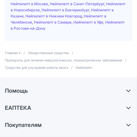
Нейпилепт в Москве
,
Нейпилепт в Санкт-Петербург
,
Нейпилепт
в Новосибирске
,
Нейпилепт в Екатеринбург
,
Нейпилепт в
Казани
,
Нейпилепт в Нижнем Новгород
,
Нейпилепт в
Челябинске
,
Нейпилепт в Самаре
,
Нейпилепт в Уфе
,
Нейпилепт
в Ростове-на-Дону
Главная
/
Лекарственные средства
/
Препараты для лечения неврологических, психиатрических заболеваний
/
Средства для улучшения работы мозга
/
Нейпилепт
Помощь
Самовывоз из аптек
ЕАПТЕКА
Обмен и возврат
О компании
Что с моим заказом?
Покупателям
Карьера
Ответы на вопросы
Оплата