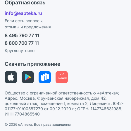
Поставщики
Обратная связь
Блог
Отзывы
Лицензия
info@eapteka.ru
Программа СберСпасибо
Реклама на сайте
Если есть вопросы,
отзывы и предложения
Политика конфиденциальности
Ваши товары на ЕАПТЕКЕ
8 495 790 77 11
Пользовательское соглашение
Сотрудничество для аптек
8 800 700 77 11
Политика рекомендаций
СМИ о нас
Круглосуточно
Этика и соответствие
Скачать приложение
Политика в отношении обработки персональных данных
Общество с ограниченной ответственностью «еАптека»;
Адрес: Москва, Фрунзенская набережная, дом 42,
цокольный этаж, помещение I, комната 2; Лицензия: Л042-
01177-91/00587270 от 09.12.2020 г.; ОГРН: 1147746631988,
ИНН 7704865540
© 2026 eАптека. Все права защищены