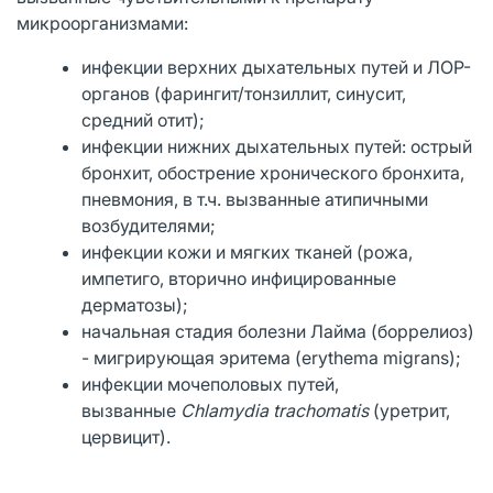
микроорганизмами:
инфекции верхних дыхательных путей и ЛОР-
органов (фарингит/тонзиллит, синусит,
средний отит);
инфекции нижних дыхательных путей: острый
бронхит, обострение хронического бронхита,
пневмония, в т.ч. вызванные атипичными
возбудителями;
инфекции кожи и мягких тканей (рожа,
импетиго, вторично инфицированные
дерматозы);
начальная стадия болезни Лайма (боррелиоз)
- мигрирующая эритема (erythema migrans);
инфекции мочеполовых путей,
вызванные
Chlamydia
trachomatis
(уретрит,
цервицит).