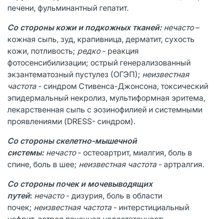
печени, фульминантный гепатит.
Со стороны кожи и подкожных тканей:
нечасто
–
кожная сыпь, зуд, крапивница, дерматит, сухость
кожи, потливость;
редко
- реакция
фотосенсибилизации; острый генерализованный
экзантематозный пустулез (ОГЭП);
неизвестная
частота
- синдром Стивенса-Джонсона, токсический
эпидермальный некролиз, мультиформная эритема,
лекарственная сыпь с эозинофилией и системными
проявлениями (DRESS- синдром).
Со стороны скелетно-мышечной
системы:
нечасто
- остеоартрит, миалгия, боль в
спине, боль в шее;
неизвестная частота
- артралгия.
Со стороны почек и мочевыводящих
путей
:
нечасто
- дизурия, боль в области
почек;
неизвестная частота
- интерстициальный
нефрит, острая почечная недостаточность.