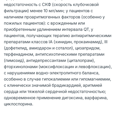
недостаточность с СКФ (скорость клубочковой
фильтрации) менее 10 мл/мин; у пациентов с
наличием проаритмогенных факторов (особенно у
пожилых пациентов): с врожденным или
приобретенным удлинением интервала QT, у
пациентов, получающих терапию антиаритмическими
препаратами классов IA (хинидин, прокаинамид), III
(дофетилид, амиодарон и соталол), цизапридом,
терфенадином, антипсихотическими препаратами
(пимозид), антидепрессантами (циталопрам),
фторхинолонами (моксифлоксацин и левофлоксацин),
с нарушениями водно-электролитного баланса,
особенно в случае гипокалиемии или гипомагниемии,
c клинически значимой брадикардией, аритмией
сердца или тяжелой сердечной недостаточностью;
одновременное применение дигоксина, варфарина,
циклоспорина.