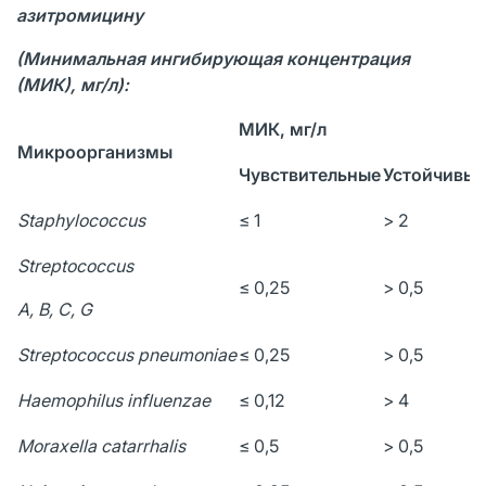
азитромицину
(Минимальная ингибирующая концентрация
(МИК), мг/л):
МИК, мг/л
Микроорганизмы
Чувствительные
Устойчивые
Staphylococcus
≤ 1
> 2
Streptococcus
≤ 0,25
> 0,5
A, B, C, G
Streptococcus pneumoniae
≤ 0,25
> 0,5
Haemophilus influenzae
≤ 0,12
> 4
Moraxella catarrhalis
≤ 0,5
> 0,5