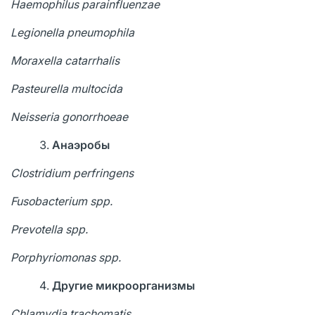
Haemophilus parainfluenzae
Legionella
pneumophila
Moraxella
catarrhalis
Pasteurella
multocida
Neisseria
gonorrhoeae
Анаэробы
Clostridium
perfringens
Fusobacterium
spp
.
Prevotella
spp
.
Porphyriomonas
spp
.
Другие микроорганизмы
Chlamydia
trachomatis