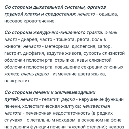
Со стороны дыхательной системы, органов
грудной клетки и средостения:
нечасто
- одышка,
носовое кровотечение.
Со стороны желудочно-кишечного тракта:
очень
часто
- диарея; часто - тошнота, рвота, боль в
животе;
нечасто
- метеоризм, диспепсия, запор,
гастрит, дисфагия, вздутие живота, сухость слизистой
оболочки полости рта, отрыжка, язвы слизистой
оболочки полости рта, повышение секреции слюнных
желез;
очень редко
- изменение цвета языка,
панкреатит.
Со стороны печени и желчевыводящих
путей:
нечасто
- гепатит;
редко
- нарушение функции
печени, холестатическая желтуха;
неизвестная
частота
- печеночная недостаточность (в редких
случаях - с летальным исходом, в основном на фоне
нарушения функции печени тяжелой степени); некроз