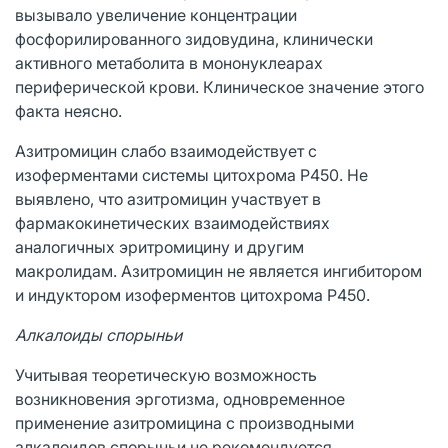
вызывало увеличение концентрации
фосфорилированного зидовудина, клинически
активного метаболита в мононуклеарах
периферической крови. Клиническое значение этого
факта неясно.
Азитромицин слабо взаимодействует с
изоферментами системы цитохрома Р450. Не
выявлено, что азитромицин участвует в
фармакокинетических взаимодействиях
аналогичных эритромицину и другим
макролидам. Азитромицин не является ингибитором
и индуктором изоферментов цитохрома Р450.
Алкалоиды спорыньи
Учитывая теоретическую возможность
возникновения эрготизма, одновременное
применение азитромицина с производными
алкалоидов спорыньи не рекомендуется.