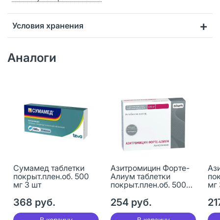
Условия хранения
Аналоги
Сумамед таблетки
Азитромицин Форте-
Аз
покрыт.плен.об. 500
Алиум таблетки
пок
мг 3 шт
покрыт.плен.об. 500
мг 
мг 3 шт
368 руб.
254 руб.
21
В корзину
В корзину