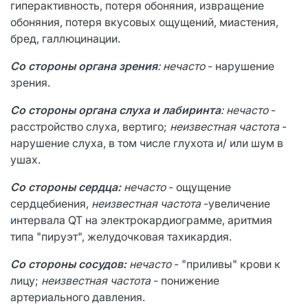
гиперактивность, потеря обоняния, извращение
обоняния, потеря вкусовых ощущений, миастения,
бред, галлюцинации.
Со стороны органа зрения
:
нечасто
- нарушение
зрения.
Со стороны органа слуха и лабиринта
:
нечасто
-
расстройство слуха, вертиго;
неизвестная частота
-
нарушение слуха, в том числе глухота и/ или шум в
ушах.
Со стороны сердца:
нечасто
- ощущение
сердцебиения,
неизвестная частота
-увеличение
интервала QT на электрокардиограмме, аритмия
типа "пируэт", желудочковая тахикардия.
Со стороны сосудов:
нечасто
- "приливы" крови к
лицу;
неизвестная частота
- понижение
артериального давления.