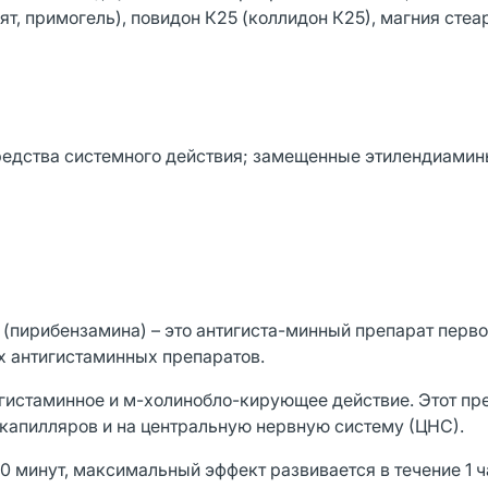
, примогель), повидон К25 (коллидон К25), магния стеар
едства системного действия; замещенные этилендиамин
(пирибензамина) – это антигиста-минный препарат перво
х антигистаминных препаратов.
игистаминное и м-холинобло-кирующее действие. Этот пр
 капилляров и на центральную нервную систему (ЦНС).
0 минут, максимальный эффект развивается в течение 1 ч