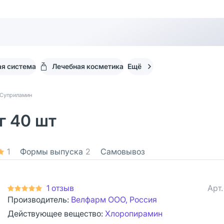
я система
Лечебная косметика
Ещё
Суприламин
г 40 шт
1
Формы выпуска
2
Самовывоз
1 отзыв
Арт
Производитель:
Велфарм ООО, Россия
Действующее вещество:
Хлоропирамин