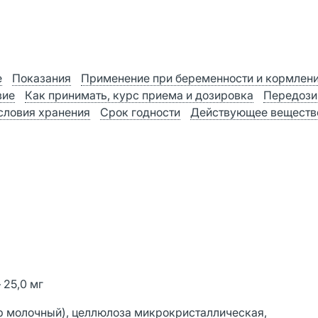
е
Показания
Применение при беременности и кормлен
вие
Как принимать, курс приема и дозировка
Передози
словия хранения
Срок годности
Действующее веществ
 25,0 мг
р молочный), целлюлоза микрокристаллическая,