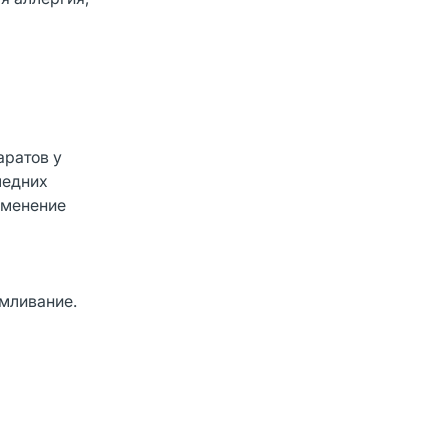
аратов у
ледних
именение
мливание.