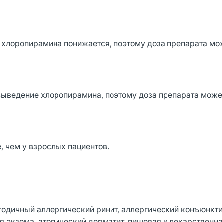
 хлоропирамина понижается, поэтому доза препарата мо
выведение хлоропирамина, поэтому доза препарата може
 чем у взрослых пациентов.
годичный аллергический ринит, аллергический конъюнкти
я экзема, атопический дерматит, пищевая и лекарственна