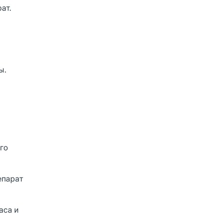
ат.
ы.
го
епарат
аса и