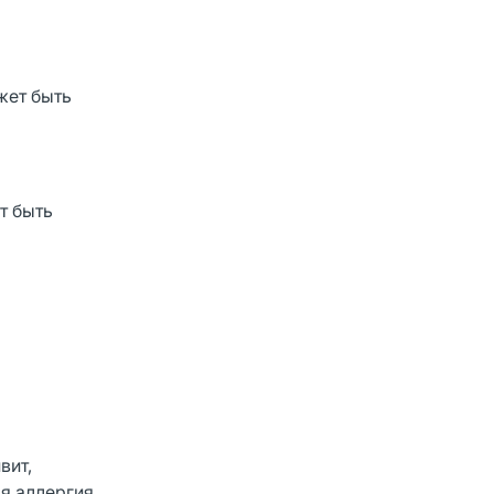
жет быть
т быть
вит,
я аллергия,