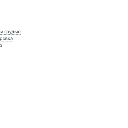
ии грудью
ровка
о