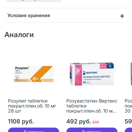
Условия хранения
Аналоги
Розулип таблетки
Розувастатин-Вертекс
Ро
покрыт.плен.об. 10 мг
таблетки
пок
28 шт
покрыт.плен.об. 10 мг
30
30 шт
1108 руб.
492 руб.
59
579
В корзину
В корзину