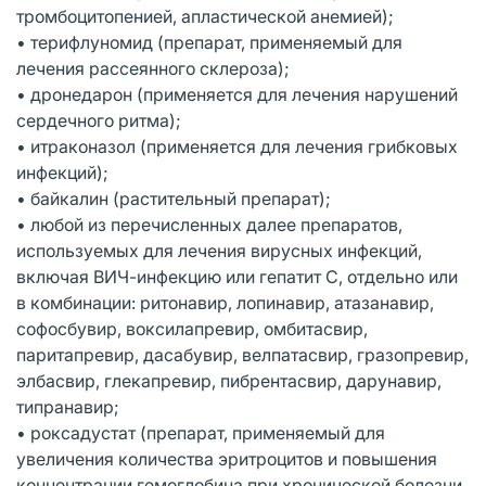
тромбоцитопенией, апластической анемией);
• терифлуномид (препарат, применяемый для
лечения рассеянного склероза);
• дронедарон (применяется для лечения нарушений
сердечного ритма);
• итраконазол (применяется для лечения грибковых
инфекций);
• байкалин (растительный препарат);
• любой из перечисленных далее препаратов,
используемых для лечения вирусных инфекций,
включая ВИЧ-инфекцию или гепатит С, отдельно или
в комбинации: ритонавир, лопинавир, атазанавир,
софосбувир, воксилапревир, омбитасвир,
паритапревир, дасабувир, велпатасвир, гразопревир,
элбасвир, глекапревир, пибрентасвир, дарунавир,
типранавир;
• роксадустат (препарат, применяемый для
увеличения количества эритроцитов и повышения
концентрации гемоглобина при хронической болезни