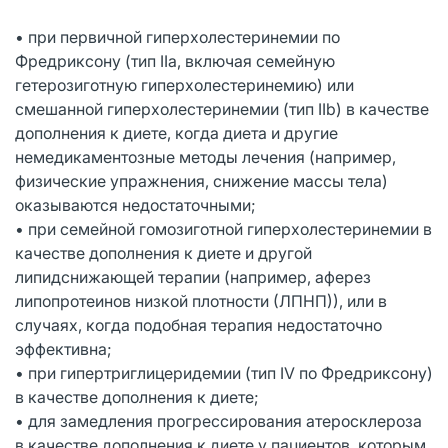
• при первичной гиперхолестеринемии по
Фредриксону (тип IIa, включая семейную
гетерозиготную гиперхолестеринемию) или
смешанной гиперхолестеринемии (тип IIb) в качестве
дополнения к диете, когда диета и другие
немедикаментозные методы лечения (например,
физические упражнения, снижение массы тела)
оказываются недостаточными;
• при семейной гомозиготной гиперхолестеринемии в
качестве дополнения к диете и другой
липидснижающей терапии (например, аферез
липопротеинов низкой плотности (ЛПНП)), или в
случаях, когда подобная терапия недостаточно
эффективна;
• при гипертриглицеридемии (тип IV по Фредриксону)
в качестве дополнения к диете;
• для замедления прогрессирования атеросклероза
в качестве дополнения к диете у пациентов, которым