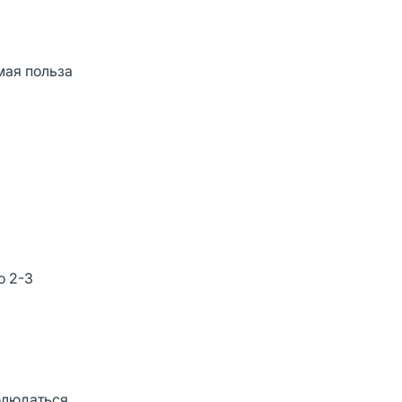
мая польза
о 2-3
блюдаться