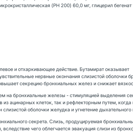
икрокристаллическая (PH 200) 60,0 мг, глицерил бегенат 1
евое и отхаркивающее действие. Бутамират оказывает
вствительные нервные окончания слизистой оболочки бр
овышает секрецию бронхиальных желез и снижает вязкос
м на бронхиальные железы - стимуляцией выделения се
 из ацинарных клеток, так и рефлекторным путем, когда
слизистой оболочки желудка и угнетение дыхательного 
онхиального секрета. Слизь, продуцируемая бронхиальн
, вследствие чего облегчается эвакуация слизи из бронхо