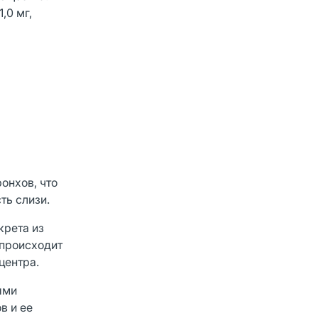
,0 мг,
онхов, что
ть слизи.
крета из
 происходит
центра.
ыми
в и ее