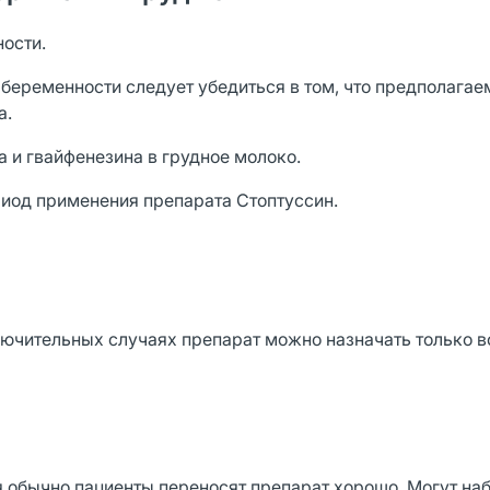
ности.
е беременности следует убедиться в том, что предполагае
а.
 и гвайфенезина в грудное молоко.
иод применения препарата Стоптуссин.
лючительных случаях препарат можно назначать только в
обычно пациенты переносят препарат хорошо. Могут на