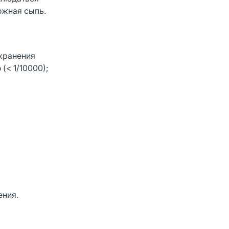
кожная сыпь.
хранения
 (< 1/10000);
ения.