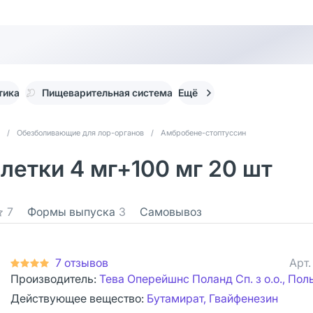
тика
Пищеварительная система
Ещё
/
Обезболивающие для лор-органов
/
Амбробене-стоптуссин
летки 4 мг+100 мг 20 шт
7
Формы выпуска
3
Самовывоз
7 отзывов
Арт
Производитель:
Тева Оперейшнс Поланд Сп. з о.о., По
Действующее вещество:
Бутамират, Гвайфенезин