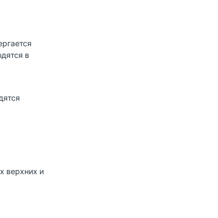
ергается
дятся в
дятся
х верхних и