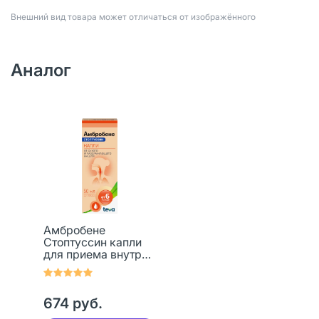
Bнешний вид товара может отличаться от изображённого
Аналог
Амбробене
Стоптуссин капли
для приема внутрь
4 мг+100 мг/мл фл-
кап 50 мл 1 шт
674 руб.