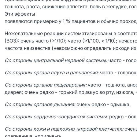
тошнота, рвота, снижение аппетита, боль в желудке, го
Эти эффекты
появляются примерно у 1 % пациентов и обычно проход
Нежелательные реакции систематизированы в соответ
(ВОЗ): очень часто (≥1/10); часто (≥1/100, < 1/10); нечаст
частота неизвестна (невозможно определить исходя из
Со стороны центральной нервной системы:
часто - голо
Со стороны органа слуха и равновесия:
часто - голово
Со стороны органов пищеварения:
часто - тошнота, ано
диарея; очень редко - горький привкус во рту, изжога, 
Со стороны органов дыхания:
очень редко - одышка.
Со стороны сердечно-сосудистой системы:
редко - бол
Со стороны кожи и подкожно-жировой клетчатки:
очень
крапивница, «приливы».