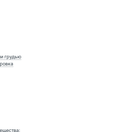
ии грудью
ровка
вещества: