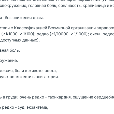
ловокружение, головная боль, сонливость, крапивница и 
ят без снижения дозы.
ствии с Классификацией Всемирной организации здравоо
о (≥1/1000, < 1/100); редко (≥1/10000, < 1/1000); очень редко
 доступных данных).
вная боль.
кружение.
рексия, боли в животе, рвота,
чувство тяжести в эпигастрии.
ь в груди; очень редко - тахикардия, ощущение сердцеби
 редко - зуд, экзантема,