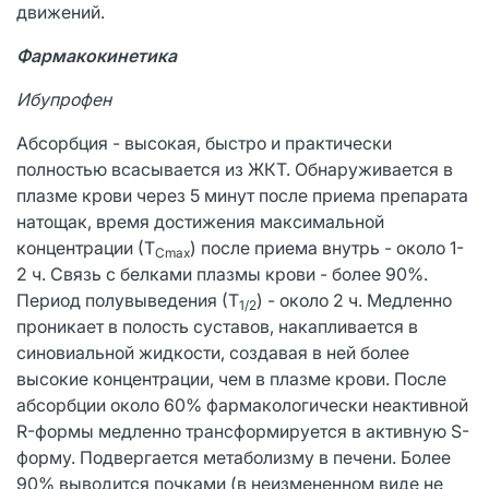
движений.
Фармакокинетика
Ибупрофен
Абсорбция - высокая, быстро и практически
полностью всасывается из ЖКТ. Обнаруживается в
плазме крови через 5 минут после приема препарата
натощак, время достижения максимальной
концентрации (Т
) после приема внутрь - около 1-
С
m
ах
2 ч. Связь с белками плазмы крови - более 90%.
Период полувыведения (Т
) - около 2 ч. Медленно
1/2
проникает в полость суставов, накапливается в
синовиальной жидкости, создавая в ней более
высокие концентрации, чем в плазме крови. После
абсорбции около 60% фармакологически неактивной
R-формы медленно трансформируется в активную S-
форму. Подвергается метаболизму в печени. Более
90% выводится почками (в неизмененном виде не