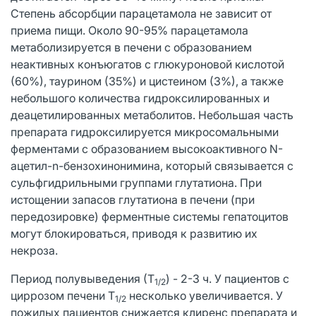
Степень абсорбции парацетамола не зависит от
приема пищи. Около 90-95% парацетамола
метаболизируется в печени с образованием
неактивных конъюгатов с глюкуроновой кислотой
(60%), таурином (35%) и цистеином (3%), а также
небольшого количества гидроксилированных и
деацетилированных метаболитов. Небольшая часть
препарата гидроксилируется микросомальными
ферментами с образованием высокоактивного N-
ацетил-n-бензохинонимина, который связывается с
сульфгидрильными группами глутатиона. При
истощении запасов глутатиона в печени (при
передозировке) ферментные системы гепатоцитов
могут блокироваться, приводя к развитию их
некроза.
Период полувыведения (Т
) - 2-3 ч. У пациентов с
1/2
циррозом печени Т
несколько увеличивается. У
1/2
пожилых пациентов снижается клиренс препарата и