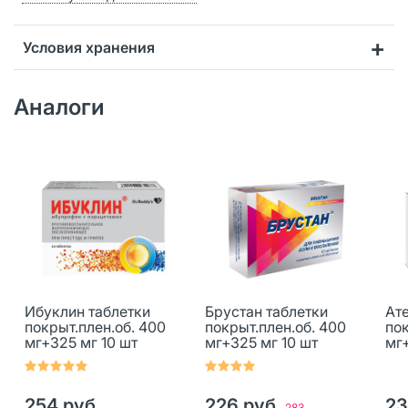
Условия хранения
Аналоги
Ибуклин таблетки
Брустан таблетки
Ат
покрыт.плен.об. 400
покрыт.плен.об. 400
пок
мг+325 мг 10 шт
мг+325 мг 10 шт
мг+
254 руб.
226 руб.
23
283