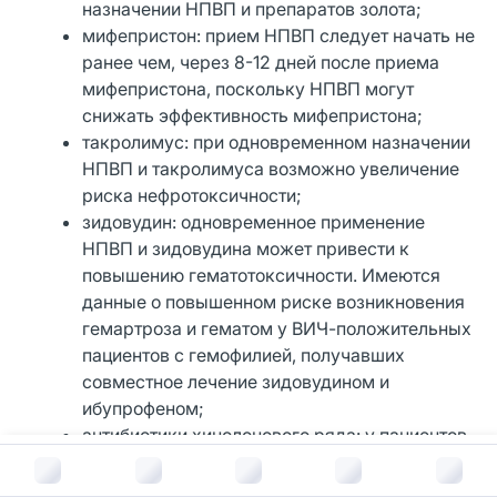
назначении НПВП и препаратов золота;
мифепристон: прием НПВП следует начать не
ранее чем, через 8-12 дней после приема
мифепристона, поскольку НПВП могут
снижать эффективность мифепристона;
такролимус: при одновременном назначении
НПВП и такролимуса возможно увеличение
риска нефротоксичности;
зидовудин: одновременное применение
НПВП и зидовудина может привести к
повышению гематотоксичности. Имеются
данные о повышенном риске возникновения
гемартроза и гематом у ВИЧ-положительных
пациентов с гемофилией, получавших
совместное лечение зидовудином и
ибупрофеном;
антибиотики хинолонового ряда: у пациентов,
получающих совместное лечение НПВП и
В корзину за
234
руб.
антибиотиками хинолонового ряда, возможно