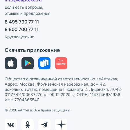
Программа СберСпасибо
Реклама на сайте
Если есть вопросы,
отзывы и предложения
Политика конфиденциальности
Ваши товары на ЕАПТЕКЕ
8 495 790 77 11
Пользовательское соглашение
Сотрудничество для аптек
8 800 700 77 11
Политика рекомендаций
СМИ о нас
Круглосуточно
Этика и соответствие
Скачать приложение
Политика в отношении обработки персональных данных
Общество с ограниченной ответственностью «еАптека»;
Адрес: Москва, Фрунзенская набережная, дом 42,
цокольный этаж, помещение I, комната 2; Лицензия: Л042-
01177-91/00587270 от 09.12.2020 г.; ОГРН: 1147746631988,
ИНН 7704865540
© 2026 eАптека. Все права защищены