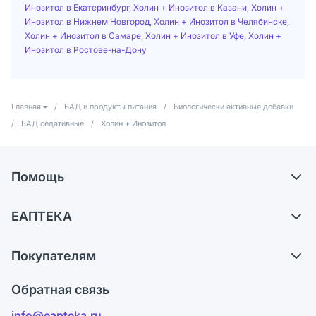
Инозитол в Екатеринбург
,
Холин + Инозитол в Казани
,
Холин +
Инозитол в Нижнем Новгород
,
Холин + Инозитол в Челябинске
,
Холин + Инозитол в Самаре
,
Холин + Инозитол в Уфе
,
Холин +
Инозитол в Ростове-на-Дону
Главная
/
БАД и продукты питания
/
Биологически активные добавки
/
БАД седативные
/
Холин + Инозитол
Помощь
Самовывоз из аптек
ЕАПТЕКА
Обмен и возврат
О компании
Что с моим заказом?
Покупателям
Карьера
Ответы на вопросы
Оплата
Поставщики
Обратная связь
Блог
Отзывы
Лицензия
info@eapteka.ru