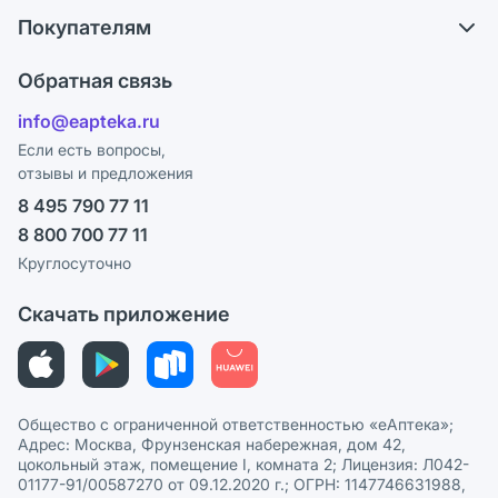
О компании
Что с моим заказом?
Покупателям
Карьера
Ответы на вопросы
Оплата
Поставщики
Обратная связь
Блог
Отзывы
Лицензия
info@eapteka.ru
Программа СберСпасибо
Реклама на сайте
Если есть вопросы,
отзывы и предложения
Политика конфиденциальности
Ваши товары на ЕАПТЕКЕ
8 495 790 77 11
Пользовательское соглашение
Сотрудничество для аптек
8 800 700 77 11
Политика рекомендаций
СМИ о нас
Круглосуточно
Этика и соответствие
Скачать приложение
Политика в отношении обработки персональных данных
Общество с ограниченной ответственностью «еАптека»;
Адрес: Москва, Фрунзенская набережная, дом 42,
цокольный этаж, помещение I, комната 2; Лицензия: Л042-
01177-91/00587270 от 09.12.2020 г.; ОГРН: 1147746631988,