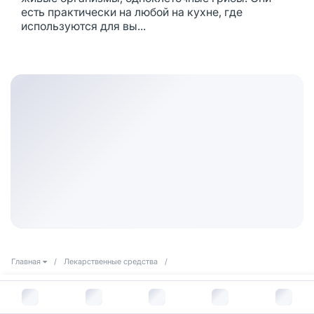
есть практически на любой на кухне, где
используются для вы...
Главная
/
Лекарственные средства
/
Лекарства для терапии заболеваний дыхательной системы
/
В корзину за
281
руб.
Отхаркивающие средства