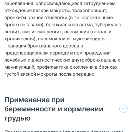
заболевания, сопровождающиеся затруднением
отхождения вязкой мокроты: трахеобронхит,
бронхиты разной этиологии (в т.ч. осложненные
бронхоэктазами), бронхиальная астма, туберкулез
легких, эмфизема легких, пневмония (острая и
хроническая), пневмокониоз, муковисцидоз.
- санация бронхиального дерева в
предоперационном периоде и при проведении
лечебных и диагностических внутрибронхиальных
манипуляций, профилактика скопления в бронхах
густой вязкой мокроты после операции.
Применение при
беременности и кормлении
грудью
Применение препарата в I триместре беременности