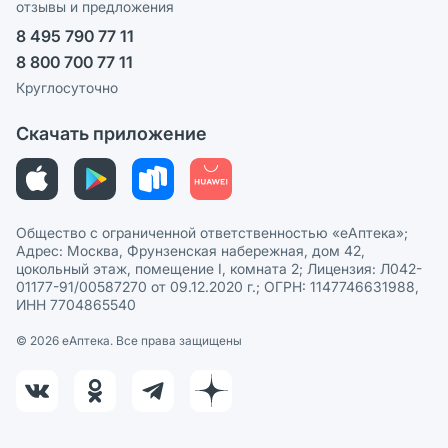
отзывы и предложения
Политика конфиденциальности
Ваши товары на ЕАПТЕКЕ
8 495 790 77 11
Пользовательское соглашение
Сотрудничество для аптек
8 800 700 77 11
Политика рекомендаций
СМИ о нас
Круглосуточно
Этика и соответствие
Скачать приложение
Политика в отношении обработки персональных данных
Общество с ограниченной ответственностью «еАптека»;
Адрес: Москва, Фрунзенская набережная, дом 42,
цокольный этаж, помещение I, комната 2; Лицензия: Л042-
01177-91/00587270 от 09.12.2020 г.; ОГРН: 1147746631988,
ИНН 7704865540
© 2026 eАптека. Все права защищены