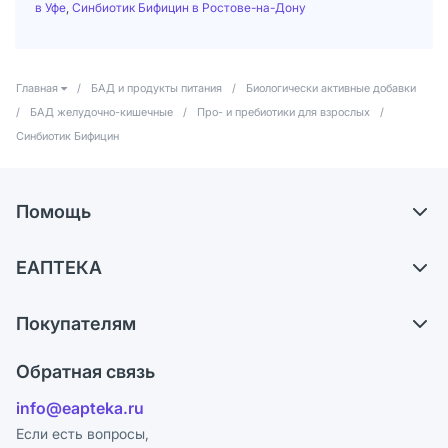
в Уфе
,
Синбиотик Бифицин в Ростове-на-Дону
Главная
/
БАД и продукты питания
/
Биологически активные добавки
/
БАД желудочно-кишечные
/
Про- и пребиотики для взрослых
/
Синбиотик Бифицин
Помощь
Самовывоз из аптек
ЕАПТЕКА
Обмен и возврат
О компании
Что с моим заказом?
Покупателям
Карьера
Ответы на вопросы
Оплата
Поставщики
Обратная связь
Блог
Отзывы
Лицензия
info@eapteka.ru
Программа СберСпасибо
Реклама на сайте
Если есть вопросы,