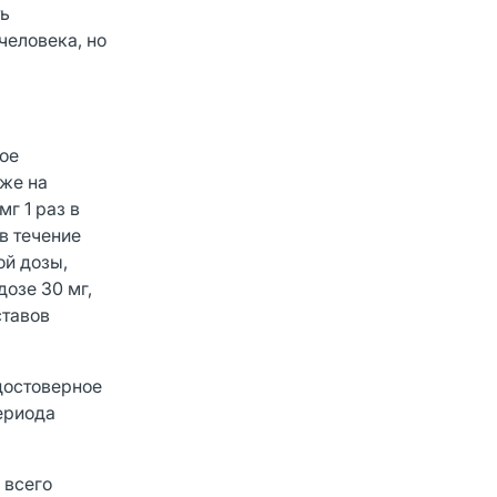
ть
человека, но
ное
уже на
г 1 раз в
в течение
ой дозы,
озе 30 мг,
ставов
 достоверное
ериода
 всего