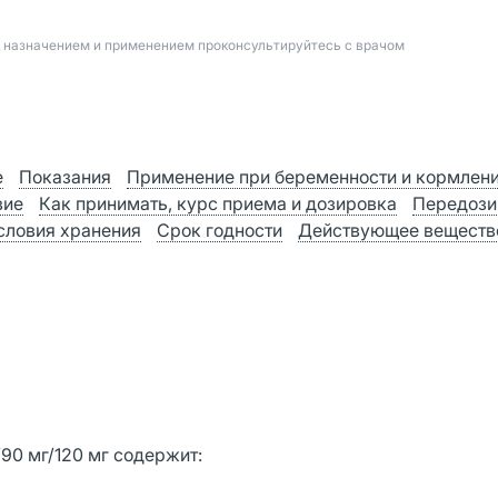
д назначением и применением проконсультируйтесь с врачом
е
Показания
Применение при беременности и кормлен
вие
Как принимать, курс приема и дозировка
Передози
словия хранения
Срок годности
Действующее веществ
/90 мг/120 мг содержит: