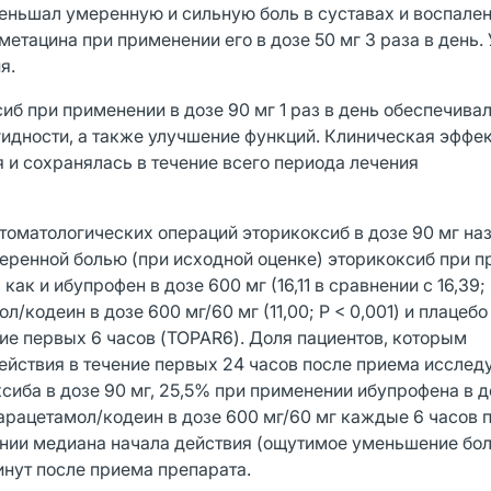
ньшал умеренную и сильную боль в суставах и воспален
тацина при применении его в дозе 50 мг 3 раза в день
я.
б при применении в дозе 90 мг 1 раз в день обеспечива
гидности, а также улучшение функций. Клиническая эффе
 и сохранялась в течение всего периода лечения
томатологических операций эторикоксиб в дозе 90 мг наз
умеренной болью (при исходной оценке) эторикоксиб при 
к и ибупрофен в дозе 600 мг (16,11 в сравнении с 16,39; 
одеин в дозе 600 мг/60 мг (11,00; Р < 0,001) и плацебо 
ние первых 6 часов (TOPAR6). Доля пациентов, которым
йствия в течение первых 24 часов после приема иссле
сиба в дозе 90 мг, 25,5% при применении ибупрофена в д
рацетамол/кодеин в дозе 600 мг/60 мг каждые 6 часов 
ании медиана начала действия (ощутимое уменьшение бол
инут после приема препарата.