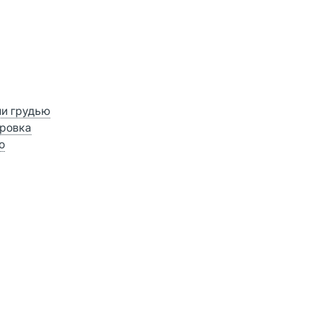
ии грудью
ровка
о