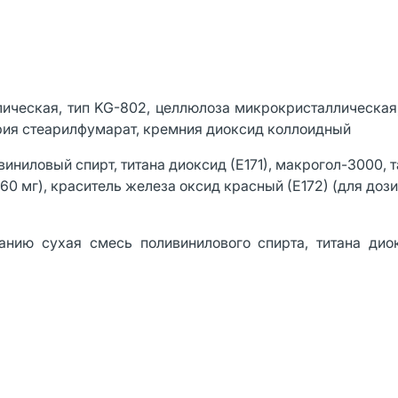
ическая, тип KG-802, целлюлоза микрокристаллическая
трия стеарилфумарат, кремния диоксид коллоидный
иниловый спирт, титана диоксид (Е171), макрогол-3000, т
60 мг), краситель железа оксид красный (Е172) (для доз
анию сухая смесь поливинилового спирта, титана диок