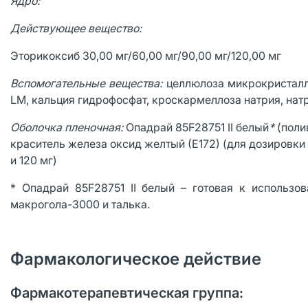
Ядро:
Действующее вещество:
Эторикоксиб 30,00 мг/60,00 мг/90,00 мг/120,00 мг
Вспомогательные вещества:
целлюлоза микрокристалл
LM, кальция гидрофосфат, кроскармеллоза натрия, на
Оболочка пленочная:
Опадрай 85F28751 II белый
*
(полив
краситель железа оксид желтый (Е172) (для дозировки 
и 120 мг)
* Опадрай 85F28751 II белый – готовая к использов
макрогола-3000 и талька.
Фармакологическое действие
Фармакотерапевтическая группа: