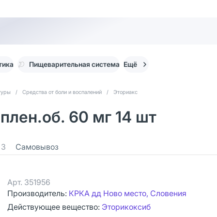
тика
Пищеварительная система
Ещё
туры
/
Средства от боли и воспалений
/
Эториакс
плен.об. 60 мг 14 шт
3
Самовывоз
Арт.
351956
Производитель:
КРКА дд Ново место, Словения
Действующее вещество:
Эторикоксиб