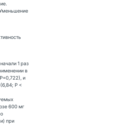
ие.
. Уменьшение
л
ктивность
начали 1 раз
применении в
Р=0,722), и
(6,84; Р <
дуемых
озе 600 мг
по
и) при