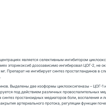
нцентрациях является селективным ингибитором циклоок
ниях эторикоксиб дозозависимо ингибировал ЦОГ-2, не о
 мг. Препарат не ингибирует синтез простагландинов в сл
.
инов. Выделены две изоформы циклооксигеназы – ЦОГ-1 и
ируется под действием различных провоспалительных ме
 синтез простаноидных медиаторов боли, воспаления и л
закрытия артериального протока, регуляции функции поче