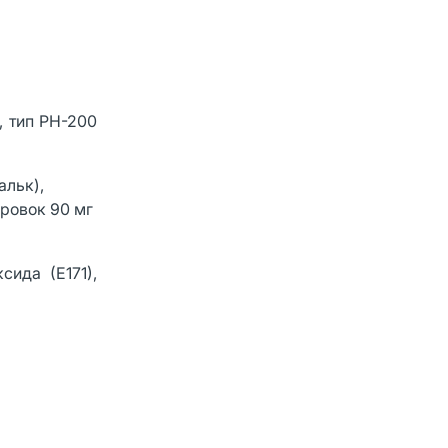
, тип PH-200
альк),
ировок 90 мг
сида (Е171),