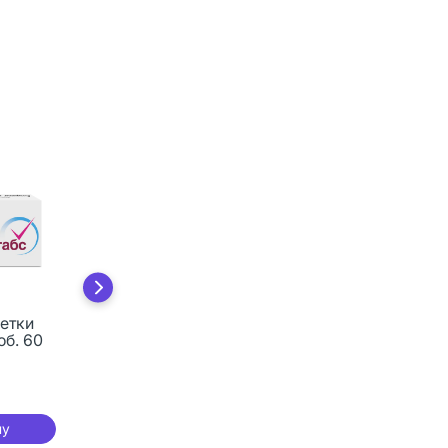
етки
Эторелекс таблетки
об. 60
покрыт.плен.об. 60
мг 14 шт
480 руб.
ну
В корзину