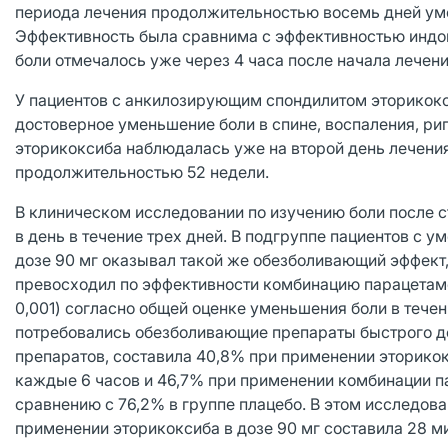
периода лечения продолжительностью восемь дней уме
Эффективность была сравнима с эффективностью индоме
боли отмечалось уже через 4 часа после начала лечени
У пациентов с анкилозирующим спондилитом эторикокси
достоверное уменьшение боли в спине, воспаления, ри
эторикоксиба наблюдалась уже на второй день лечения
продолжительностью 52 недели.
В клиническом исследовании по изучению боли после с
в день в течение трех дней. В подгруппе пациентов с 
дозе 90 мг оказывал такой же обезболивающий эффект, ка
превосходил по эффективности комбинацию парацетамол/к
0,001) согласно общей оценке уменьшения боли в тече
потребовались обезболивающие препараты быстрого де
препаратов, составила 40,8% при применении эторикок
каждые 6 часов и 46,7% при применении комбинации па
сравнению с 76,2% в группе плацебо. В этом исследов
применении эторикоксиба в дозе 90 мг составила 28 м