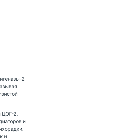
сигеназы-2
казывая
изистой
 ЦОГ-2.
диаторов и
ихорадки.
к и