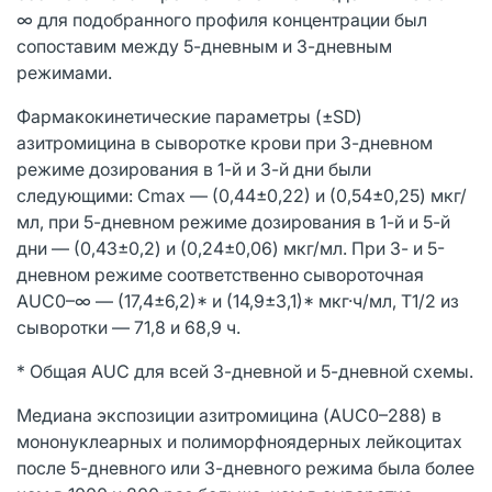
∞ для подобранного профиля концентрации был
сопоставим между 5-дневным и 3-дневным
режимами.
Фармакокинетические параметры (±SD)
азитромицина в сыворотке крови при 3-дневном
режиме дозирования в 1-й и 3-й дни были
следующими: Cmax — (0,44±0,22) и (0,54±0,25) мкг/
мл, при 5-дневном режиме дозирования в 1-й и 5-й
дни — (0,43±0,2) и (0,24±0,06) мкг/мл. При 3- и 5-
дневном режиме соответственно сывороточная
AUC0–∞ — (17,4±6,2)* и (14,9±3,1)* мкг·ч/мл, Т1/2 из
сыворотки — 71,8 и 68,9 ч.
* Общая AUC для всей 3-дневной и 5-дневной схемы.
Медиана экспозиции азитромицина (AUC0–288) в
мононуклеарных и полиморфноядерных лейкоцитах
после 5-дневного или 3-дневного режима была более