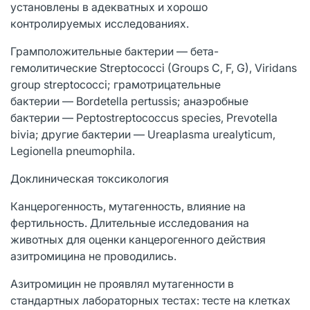
установлены в адекватных и хорошо
контролируемых исследованиях.
Грамположительные бактерии — бета-
гемолитические Streptococci (Groups C, F, G), Viridans
group streptococci; грамотрицательные
бактерии — Bordetella pertussis; анаэробные
бактерии — Peptostreptococcus species, Prevotella
bivia; другие бактерии — Ureaplasma urealyticum,
Legionella pneumophila.
Доклиническая токсикология
Канцерогенность, мутагенность, влияние на
фертильность. Длительные исследования на
животных для оценки канцерогенного действия
азитромицина не проводились.
Азитромицин не проявлял мутагенности в
стандартных лабораторных тестах: тесте на клетках