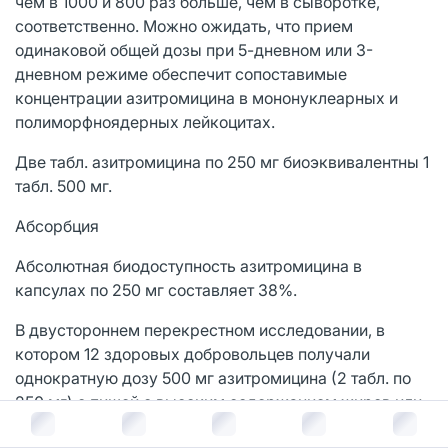
чем в 1000 и 800 раз больше, чем в сыворотке,
соответственно. Можно ожидать, что прием
одинаковой общей дозы при 5-дневном или 3-
дневном режиме обеспечит сопоставимые
концентрации азитромицина в мононуклеарных и
полиморфноядерных лейкоцитах.
Две табл. азитромицина по 250 мг биоэквивалентны 1
табл. 500 мг.
Абсорбция
Абсолютная биодоступность азитромицина в
капсулах по 250 мг составляет 38%.
В двустороннем перекрестном исследовании, в
котором 12 здоровых добровольцев получали
однократную дозу 500 мг азитромицина (2 табл. по
250 мг) с пищей с высоким содержанием жиров или
без нее, было показано, что пища