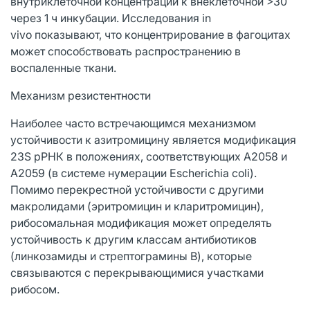
внутриклеточной концентрации к внеклеточной >30
через 1 ч инкубации. Исследования in
vivo показывают, что концентрирование в фагоцитах
может способствовать распространению в
воспаленные ткани.
Механизм резистентности
Наиболее часто встречающимся механизмом
устойчивости к азитромицину является модификация
23S рРНК в положениях, соответствующих A2058 и
A2059 (в системе нумерации Escherichia coli).
Помимо перекрестной устойчивости с другими
макролидами (эритромицин и кларитромицин),
рибосомальная модификация может определять
устойчивость к другим классам антибиотиков
(линкозамиды и стрептограмины B), которые
связываются с перекрывающимися участками
рибосом.