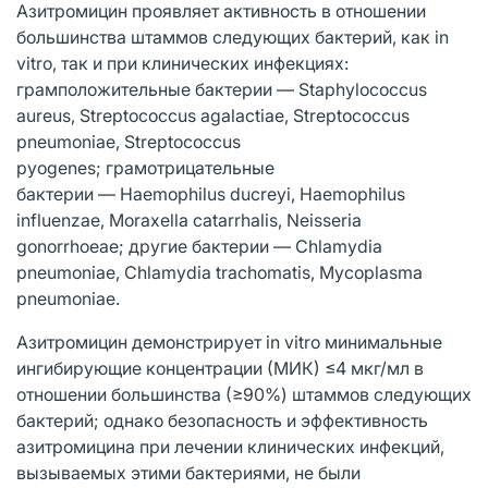
Азитромицин проявляет активность в отношении
большинства штаммов следующих бактерий, как in
vitro, так и при клинических инфекциях:
грамположительные бактерии — Staphylococcus
aureus, Streptococcus agalactiae, Streptococcus
pneumoniae, Streptococcus
pyogenes; грамотрицательные
бактерии — Haemophilus ducreyi, Haemophilus
influenzae, Moraxella catarrhalis, Neisseria
gonorrhoeae; другие бактерии — Chlamydia
pneumoniae, Chlamydia trachomatis, Mycoplasma
pneumoniae.
Азитромицин демонстрирует in vitro минимальные
ингибирующие концентрации (МИК) ≤4 мкг/мл в
отношении большинства (≥90%) штаммов следующих
бактерий; однако безопасность и эффективность
азитромицина при лечении клинических инфекций,
вызываемых этими бактериями, не были