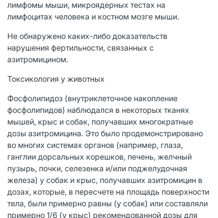
лимфомы мыши, микроядерных тестах на
лимфоцитах человека и костном мозге мыши.
Не обнаружено каких-либо доказательств
нарушения фертильности, связанных с
азитромицином.
Токсикология у животных
Фосфолипидоз (внутриклеточное накопление
фосфолипидов) наблюдался в некоторых тканях
мышей, крыс и собак, получавших многократные
дозы азитромицина. Это было продемонстрировано
во многих системах органов (например, глаза,
ганглии дорсальных корешков, печень, желчный
пузырь, почки, селезенка и/или поджелудочная
железа) у собак и крыс, получавших азитромицин в
дозах, которые, в пересчете на площадь поверхности
тела, были примерно равны (у собак) или составляли
примерно 1/6 (у крыс) рекомендованной дозы для