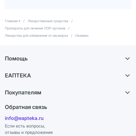
Главная
/
Лекарственные средства
/
Препараты для лечения ЛОР-органов
/
Лекарства для избавления от насморка
/
Називин
Помощь
Самовывоз из аптек
ЕАПТЕКА
Обмен и возврат
О компании
Что с моим заказом?
Покупателям
Карьера
Ответы на вопросы
Оплата
Поставщики
Обратная связь
Блог
Отзывы
Лицензия
info@eapteka.ru
Программа СберСпасибо
Реклама на сайте
Если есть вопросы,
отзывы и предложения
Политика конфиденциальности
Ваши товары на ЕАПТЕКЕ