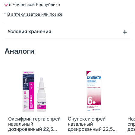
в Чеченской Республике
В аптеку завтра или позже
Условия хранения
Аналоги
Оксифрин герта спрей
Снупокси спрей
На
назальный
назальный
сп
дозированный 22,5
дозированный 22,5
до
мкг/доза 15 мл 1 шт
мкг/доза 10 мл 1 шт
мкг