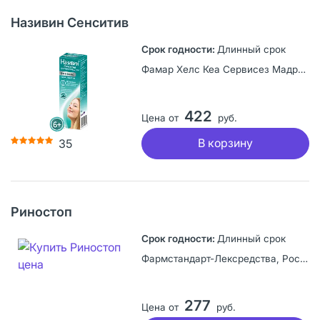
Називин Сенситив
Длинный срок
Фамар Хелс Кеа Сервисез Мадрид С.А.У., Испания
422
Цена от
руб.
В корзину
35
Риностоп
Длинный срок
Фармстандарт-Лексредства, Россия
277
Цена от
руб.