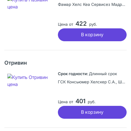
Фамар Хелс Кеа Сервисез Мадрид С.А.У., Испания
422
Цена от
руб.
В корзину
Отривин
Длинный срок
ГСК Консьюмер Хелскер С.А., Швейцария
401
Цена от
руб.
В корзину