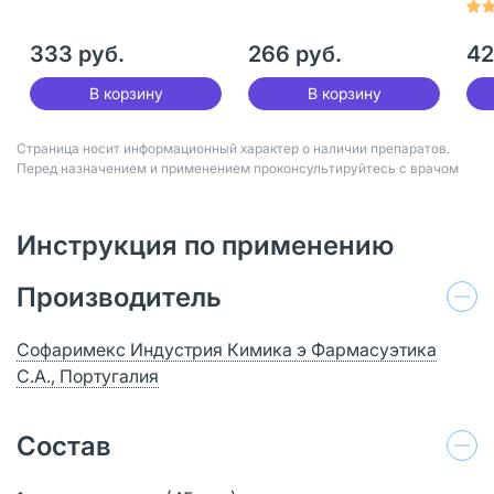
333 руб.
266 руб.
42
В корзину
В корзину
Страница носит информационный характер о наличии препаратов.
Перед назначением и применением проконсультируйтесь с врачом
Инструкция по применению
Производитель
Софаримекс Индустрия Кимика э Фармасуэтика
С.А., Португалия
Состав