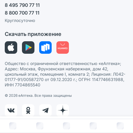
8 495 790 77 11
Пользовательское соглашение
Сотрудничество для аптек
8 800 700 77 11
Политика рекомендаций
СМИ о нас
Круглосуточно
Этика и соответствие
Скачать приложение
Политика в отношении обработки персональных данных
Общество с ограниченной ответственностью «еАптека»;
Адрес: Москва, Фрунзенская набережная, дом 42,
цокольный этаж, помещение I, комната 2; Лицензия: Л042-
01177-91/00587270 от 09.12.2020 г.; ОГРН: 1147746631988,
ИНН 7704865540
© 2026 eАптека. Все права защищены
В корзину за
347
руб.