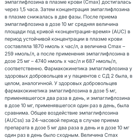
эмпаглифлозина в плазме крови (Сmax) достигалась
через 1,5 часа. Затем концентрация эмпаглифлозина
в плазме снижалась в две фазы. После приема
эмпаглифлозина в дозе 10 мг средняя величина
площади под кривой «концентрация-время» (AUC) в
период устойчивой концентрации в плазме крови
составляла 1870 нмоль х час/л, а величина Cmax –
259 нмоль/л, а после применения эмпаглифлозина в
дозе 25 мг – 4740 нмоль х час/л и 687 нмоль/л,
соответственно. Фармакокинетика эмпаглифлозина у
здоровых добровольцев и у пациентов с СД 2 была, в
целом, аналогичной. У здоровых добровольцев
фармакокинетика эмпаглифлозина в дозе 5 мг,
применявшегося два раза в день, и эмпаглифлозина
в дозе 10 мг, применявшегося один раз в день, была
сравнима. Общее воздействие эмпаглифлозина
(AUCss) за 24-часовой период в случае приема
препарата в дозе 5 мг два раза в день и в дозе 10 мг
один раз в день было сходным. Величина Cmax