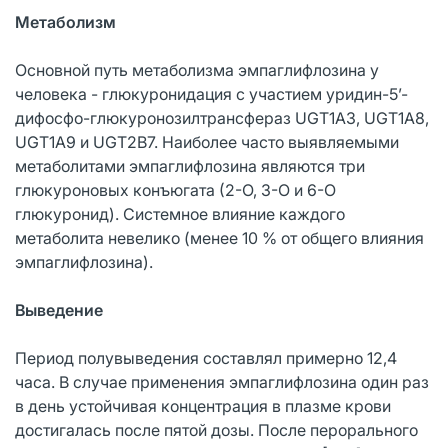
Метаболизм
Основной путь метаболизма эмпаглифлозина у
человека - глюкуронидация с участием уридин-5’-
дифосфо-глюкуронозилтрансфераз UGT1A3, UGT1A8,
UGT1A9 и UGT2B7. Наиболее часто выявляемыми
метаболитами эмпаглифлозина являются три
глюкуроновых конъюгата (2-О, 3-О и 6-О
глюкуронид). Системное влияние каждого
метаболита невелико (менее 10 % от общего влияния
эмпаглифлозина).
Выведение
Период полувыведения составлял примерно 12,4
часа. В случае применения эмпаглифлозина один раз
в день устойчивая концентрация в плазме крови
достигалась после пятой дозы. После перорального