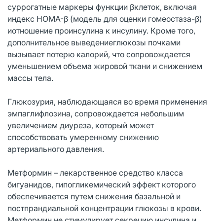
суррогатные маркеры функции βклеток, включая
индекс HOMA-β (модель для оценки гомеостаза-β)
иотношение проинсулина к инсулину. Кроме того,
дополнительное выведениеглюкозы почками
вызывает потерю калорий, что сопровождается
уменьшением объема жировой ткани и снижением
массы тела.
Глюкозурия, наблюдающаяся во время применения
эмпаглифлозина, сопровождается небольшим
увеличением диуреза, который может
способствовать умеренному снижению
артериального давления.
Метформин – лекарственное средство класса
бигуанидов, гипогликемический эффект которого
обеспечивается путем снижения базальной и
постпрандиальной концентрации глюкозы в крови.
Метформин не стимулирует секрецию инсулина и