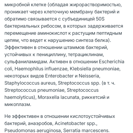
микробной клетке (обладая жирорастворимостью,
проникает через клеточную мембрану бактерий и
обратимо связывается с субъединицей 50S
бактериальных рибосом, в которых задерживается
перемещение аминокислот к растущим пептидным
цепям, что ведет к нарушению синтеза белка).
Эффективен в отношении штаммов бактерий,
устойчивых к пенициллину, тетрациклинам,
сульфаниламидам. Активен в отношении Escherichia
coli, Haemophilus influenzae, Klebsiella pneumoniae,
некоторых видов Enterobacter и Neisseria,
Staphylococcus aureus, Streptococcus spp. (в т. ч.
Streptococcus pneumoniae, Streptococcus
haemolyticus), Moraxella lacunata, риккетсий и
микоплазм.
Не эффективен в отношении кислотоустойчивых
бактерий, анаэробов, Acinetobacter spp.,
Pseudomonas aeruginosa, Serratia marcescens.