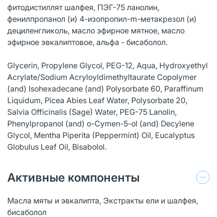
фитодистиллят шалфея, ПЭГ-75 ланолин,
фенилпропанол (и) 4-изопропил-m-метакрезол (и)
дециленгликоль, масло эфирное мятное, масло
эфирное эвкалиптовое, альфа - бисаболол.
Glycerin, Propylene Glycol, PEG-12, Aqua, Hydroxyethyl
Аcrylate/Sodium Аcryloyldimethyltaurate Сopolymer
(and) Isohexadecane (and) Polysorbate 60, Paraffinum
Liquidum, Picea Abies Leaf Water, Polysorbate 20,
Salvia Оfficinalis (Sage) Water, PEG-75 Lanolin,
Phenylpropanol (and) o-Cymen-5-ol (and) Decylene
Glycol, Mentha Piperita (Peppermint) Oil, Eucalyptus
Globulus Leaf Oil, Bisabolol.
Активные компоненты
Масла мяты и эвкалипта, Экстракты ели и шалфея,
бисаболол