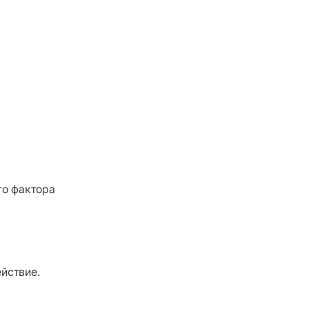
го фактора
йствие.