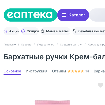
Каталог
Акции
Скидки
Мама и малыш
Лечебная косме
Главная
/
Красота
/
Уход за телом
/
Средства для рук
/
Кремы для р
Бархатные ручки Крем-бал
Основное
Инструкция
Отзывы
14
Вариа