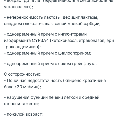
- возраст до 18 лет (эффективность и безопасность не
установлены);
- непереносимость лактозы, дефицит лактазы,
синдром глюкозо-галактозной мальабсорбции;
- одновременный прием с ингибиторами
изофермента CYP3A4 (
кетоконазол, итраконазол, эрит
тролеандомицин);
- одновременный прием с циклоспорином;
- одновременный прием с соком грейпфрута.
С осторожностью:
- Почечная недостаточность (клиренс креатинина
более 30 мл/мин);
- нарушения функции печени легкой и средней
степени тяжести;
- пожилой возраст;