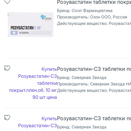
Розувастатин таблетки покры
Бренд:
Ozon Фармацевтика
Производитель:
Озон ООО, Россия
Действующее вещество:
Розуваста
Розувастатин-СЗ таблетки по
Бренд:
Северная Звезда
Производитель:
Северная Звезда НА
Действующее вещество:
Розуваста
Розувастатин-СЗ таблетки по
Бренд:
Северная Звезда