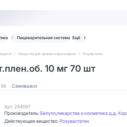
тика
Пищеварительная система
Ещё
веществ
/
Лекарства для терапии атеросклероза
/
Розувастатин
.плен.об. 10 мг 70 шт
56
Самовывоз
Арт.
294597
Производитель:
Белупо,лекарства и косметика д.д, Хор
Действующее вещество:
Розувастатин