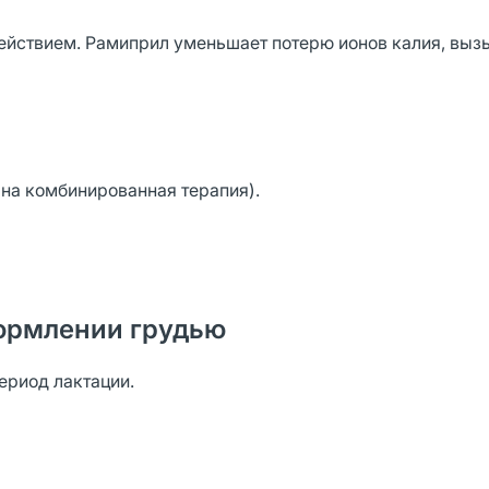
ействием. Рамиприл уменьшает потерю ионов калия, вы
ана комбинированная терапия).
ормлении грудью
ериод лактации.