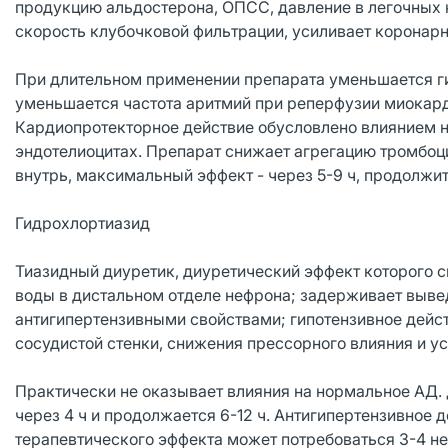
продукцию альдостерона, ОПСС, давление в легочных к
скорость клубочковой фильтрации, усиливает коронарн
При длительном применении препарата уменьшается ги
уменьшается частота аритмий при реперфузии миокар
Кардиопротекторное действие обусловлено влиянием на
эндотелиоцитах. Препарат снижает агрегацию тромбоцит
внутрь, максимальный эффект - через 5-9 ч, продолжит
Гидрохлортиазид
Тиазидный диуретик, диуретический эффект которого с
воды в дистальном отделе нефрона; задерживает выве
антигипертензивными свойствами; гипотензивное дейс
сосудистой стенки, снижения прессорного влияния и ус
Практически не оказывает влияния на нормальное АД. 
через 4 ч и продолжается 6-12 ч. Антигипертензивное 
терапевтического эффекта может потребоваться 3-4 не