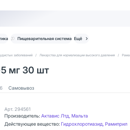
тика
Пищеварительная система
Ещё
судистых заболеваний
/
Лекарства для нормализации высокого давления
/
Рама
5 мг 30 шт
6
Самовывоз
Арт.
294561
Производитель:
Актавис Лтд, Мальта
Действующее вещество:
Гидрохлоротиазид, Рамиприл