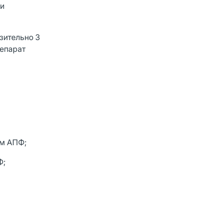
ри
зительно 3
репарат
ам АПФ;
Ф;