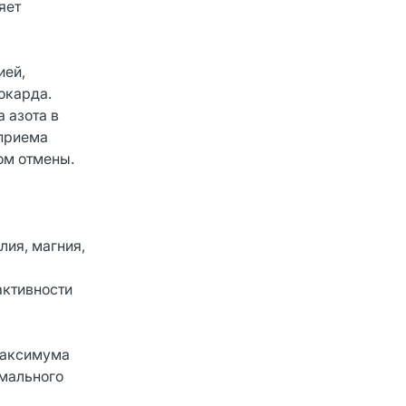
яет
ией,
окарда.
 азота в
 приема
ом отмены.
лия, магния,
активности
 максимума
имального