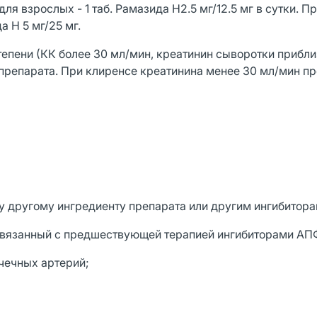
я взрослых - 1 таб. Рамазида Н2.5 мг/12.5 мг в сутки. П
 Н 5 мг/25 мг.
епени (КК более 30 мл/мин, креатинин сыворотки прибли
препарата. При клиренсе креатинина менее 30 мл/мин п
у другому ингредиенту препарата или другим ингибитор
и связанный с предшествующей терапией ингибиторами АП
чечных артерий;