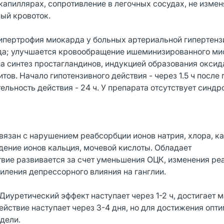
апиллярах, сопротивление в легочных сосудах, не измен
ый кровоток.
пертрофия миокарда у больных артериальной гипертенз
да; улучшается кровообращение ишеминизированного ми
 синтез простагландинов, индукцией образования оксида
ов. Начало гипотензивного действия - через 1.5 ч после
ельность действия - 24 ч. У препарата отсутствует синдр
вязан с нарушением реабсорбции ионов натрия, хлора, ка
дение ионов кальция, мочевой кислоты. Обладает
твие развивается за счет уменьшения ОЦК, изменения ре
иления депрессорного влияния на ганглии.
Диуретический эффект наступает через 1-2 ч, достигает
действие наступает через 3-4 дня, но для достижения опт
дели.