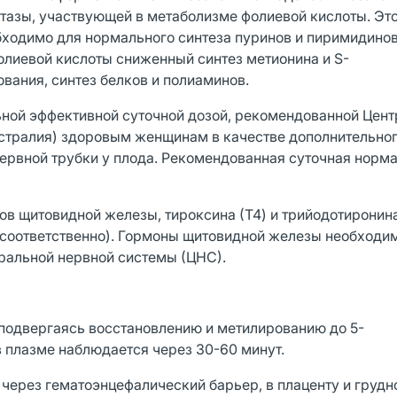
азы, участвующей в метаболизме фолиевой кислоты. Эт
ходимо для нормального синтеза пуринов и пиримидинов,
олиевой кислоты сниженный синтез метионина и S-
вания, синтез белков и полиаминов.
ной эффективной суточной дозой, рекомендованной Цент
стралия) здоровым женщинам в качестве дополнительног
ервной трубки у плода. Рекомендованная суточная норм
в щитовидной железы, тироксина (Т4) и трийодотиронина
 соответственно). Гормоны щитовидной железы необходи
ральной нервной системы (ЦНС).
 подвергаясь восстановлению и метилированию до 5-
 плазме наблюдается через 30-60 минут.
через гематоэнцефалический барьер, в плаценту и грудн