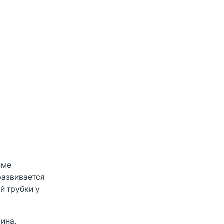
зме
развивается
й трубки у
ина.