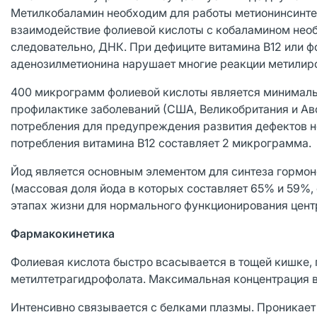
Метилкобаламин необходим для работы метионинсинтет
взаимодействие фолиевой кислоты с кобаламином необ
следовательно, ДНК. При дефиците витамина В12 или ф
аденозилметионина нарушает многие реакции метилиро
400 микрограмм фолиевой кислоты является минималь
профилактике заболеваний (США, Великобритания и Ав
потребления для предупреждения развития дефектов н
потребления витамина В12 составляет 2 микрограмма.
Йод является основным элементом для синтеза гормоно
(массовая доля йода в которых составляет 65% и 59%,
этапах жизни для нормального функционирования цент
Фармакокинетика
Фолиевая кислота быстро всасывается в тощей кишке,
метилтетрагидрофолата. Максимальная концентрация в
Интенсивно связывается с белками плазмы. Проникает 