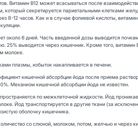
ов. Витамин В12 может всасываться после взаимодействи
м, который секретируется париетальными клетками желу
з 8-12 часов. Как и в случае фолиевой кислоты, витамин
куляции.
т около 6 дней. Часть введeнной дозы выводится почкам
ью. 25% выводится через кишечник. Кроме того, витамин 
ом молоке.
ками плазмы, избыток накапливается в печени.
эффициент кишечной абсорбции йода после приема раство
100%. Механизм кишечной абсорбции йода не известен.
пространяется по межклеточной жидкости. Йод проникае
локе. Йод транспортируется в другие ткани (за исключе
зистую оболочку кишечника.
оличество со слюной, молоком, потом, желчью и через к