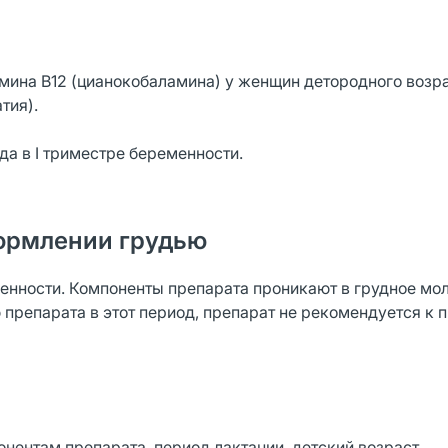
мина В12 (цианокобаламина) у женщин детородного возра
тия).
да в I триместре беременности.
ормлении грудью
нности. Компоненты препарата проникают в грудное мол
 препарата в этот период, препарат не рекомендуется к
ентам препарата, период лактации, детский возраст.