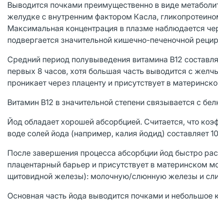
Выводится почками преимущественно в виде метаболит
желудке с внутренним фактором Касла, гликопротеино
Максимальная концентрация в плазме наблюдается чере
подвергается значительной кишечно-печeночной рецир
Средний период полувыведения витамина В12 составляе
первых 8 часов, хотя большая часть выводится с желч
проникает через плаценту и присутствует в материнск
Витамин В12 в значительной степени связывается с бел
Йод обладает хорошей абсорбцией. Считается, что ко
воде солей йода (например, калия йодид) составляет 
После завершения процесса абсорбции йод быстро рас
плацентарный барьер и присутствует в материнском мо
щитовидной железы): молочную/слюнную железы и сли
Основная часть йода выводится почками и небольшое к