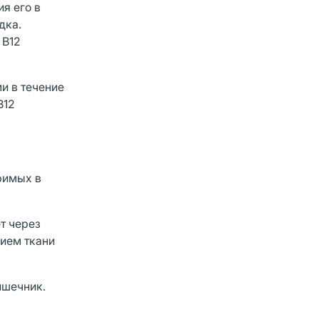
я его в
дка.
 В12
и в течение
В12
римых в
т через
нием ткани
ишечник.