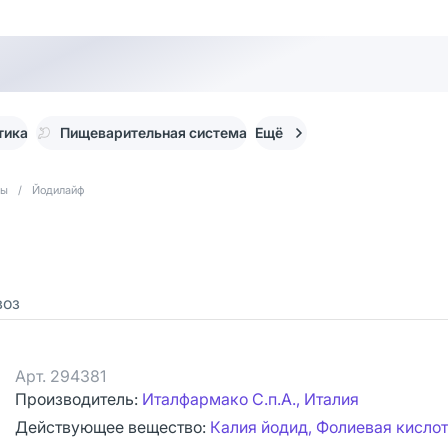
тика
Пищеварительная система
Ещё
ты
/
Йодилайф
воз
Арт.
294381
Производитель:
Италфармако С.п.А., Италия
Действующее вещество:
Калия йодид, Фолиевая кислот