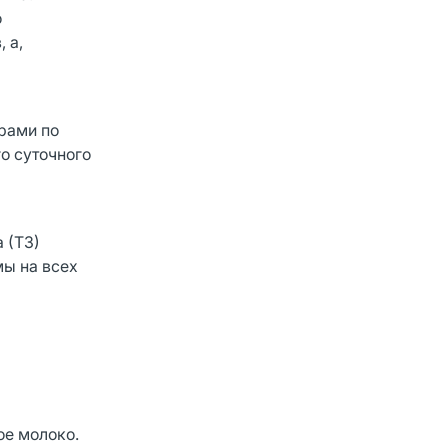
о
 а,
рами по
о суточного
а
 (Т3)
мы на всех
ое молоко.