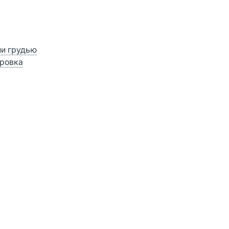
ии грудью
ровка