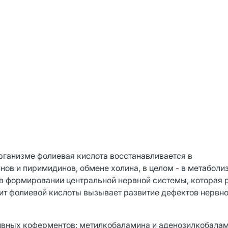
организме фолиевая кислота восстанавливается в
нов и пиримидинов, обмене холина, в целом - в метаболи
 в формировании центральной нервной системы, которая 
цит фолиевой кислоты вызывает развитие дефектов нервно
тивных коферментов: метилкобаламина и аденозилкобалам