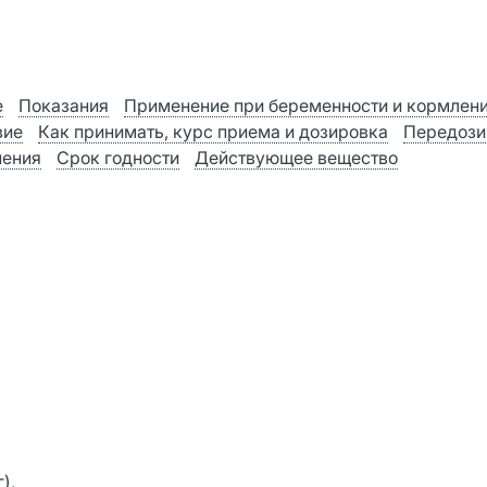
е
Показания
Применение при беременности и кормлен
вие
Как принимать, курс приема и дозировка
Передози
нения
Срок годности
Действующее вещество
),