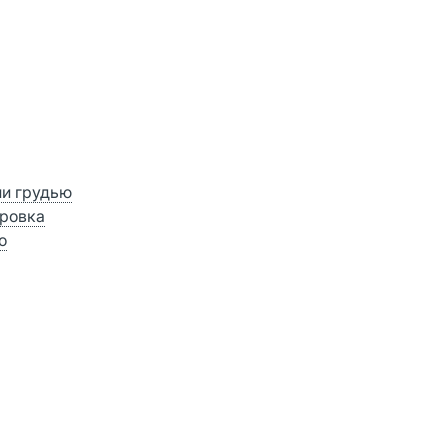
ии грудью
ровка
о