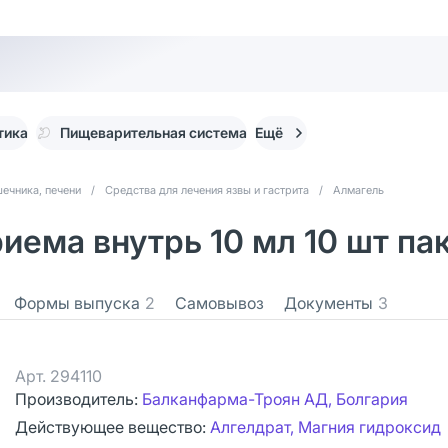
тика
Пищеварительная система
Ещё
ечника, печени
/
Средства для лечения язвы и гастрита
/
Алмагель
иема внутрь 10 мл 10 шт па
Формы выпуска
2
Самовывоз
Документы
3
Арт.
294110
Производитель:
Балканфарма-Троян АД, Болгария
Действующее вещество:
Алгелдрат, Магния гидроксид