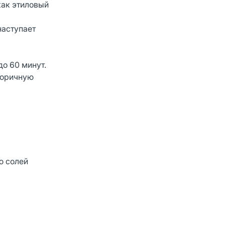
как этиловый
наступает
о 60 минут.
торичную
ю солей