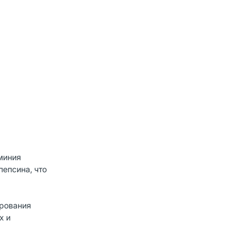
миния
пепсина, что
ирования
х и