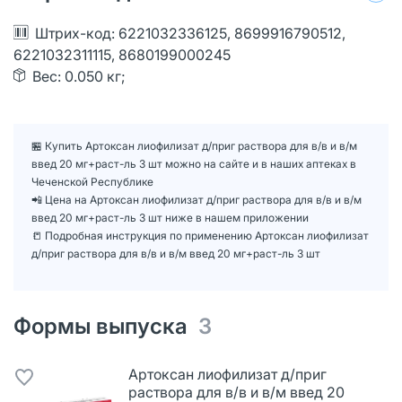
Штрих-код: 6221032336125, 8699916790512,
6221032311115, 8680199000245
Вес: 0.050 кг;
🏪 Купить Артоксан лиофилизат д/приг раствора для в/в и в/м
введ 20 мг+раст-ль 3 шт можно на сайте и в наших аптеках в
Чеченской Республике
📲 Цена на Артоксан лиофилизат д/приг раствора для в/в и в/м
введ 20 мг+раст-ль 3 шт ниже в нашем приложении
📒 Подробная инструкция по применению Артоксан лиофилизат
д/приг раствора для в/в и в/м введ 20 мг+раст-ль 3 шт
Формы выпуска
3
Артоксан лиофилизат д/приг
раствора для в/в и в/м введ 20