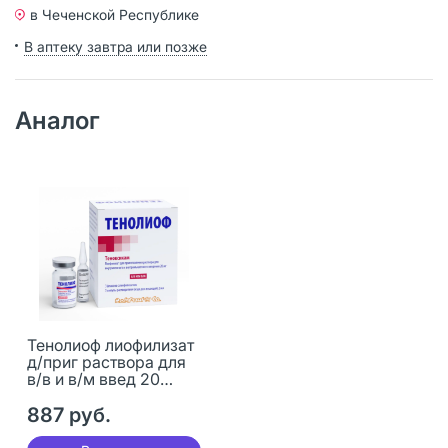
в Чеченской Республике
В аптеку завтра или позже
Аналог
Тенолиоф лиофилизат
д/приг раствора для
в/в и в/м введ 20
мг+раст-ль 3 шт
887 руб.