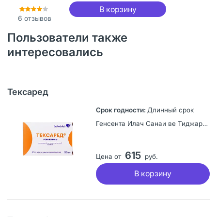
В корзину
6
отзывов
Пользователи также
интересовались
Тексаред
Длинный срок
Генсента Илач Санаи ве Тиджарeт А.Ш., Турция
615
Цена от
руб.
В корзину