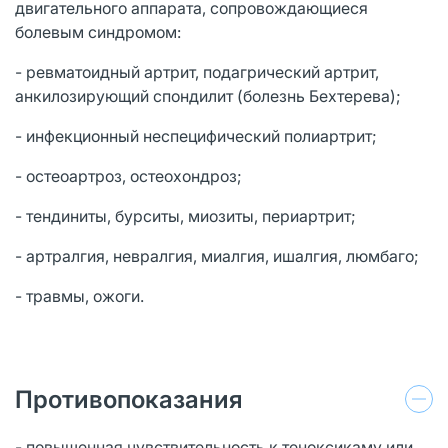
двигательного аппарата, сопровождающиеся
болевым синдромом:
- ревматоидный артрит, подагрический артрит,
анкилозирующий спондилит (болезнь Бехтерева);
- инфекционный неспецифический полиартрит;
- остеоартроз, остеохондроз;
- тендиниты, бурситы, миозиты, периартрит;
- артралгия, невралгия, миалгия, ишалгия, люмбаго;
- травмы, ожоги.
Противопоказания
- повышенная чувствительность к теноксикаму или