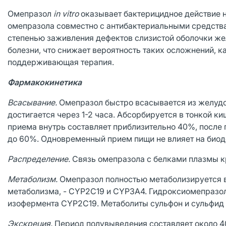
Омепразол
in vitro
оказывает бактерицидное действие 
омепразола совместно с антибактериальными средств
степенью заживления дефектов слизистой оболочки же
болезни, что снижает вероятность таких осложнений, ка
поддерживающая терапия.
Фармакокинетика
Всасывание.
Омепразол быстро всасывается из желудо
достигается через 1-2 часа. Абсорбируется в тонкой ки
приема внутрь составляет приблизительно 40%, после 
до 60%. Одновременный прием пищи не влияет на биод
Распределение.
Связь омепразола с белками плазмы кр
Метаболизм.
Омепразол полностью метаболизируется в
метаболизма, - CYP2С19 и CYP3А4. Гидроксиомепразо
изофермента CYP2С19. Метаболиты сульфон и сульфид 
Экскреция.
Период полувыведения составляет около 