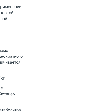
применении
высокой
нной
азме
однократного
личивается
кг.
се
ействием
метаболитов