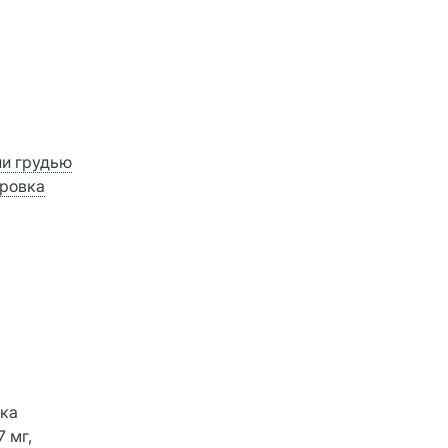
ии грудью
ровка
пка
 мг,