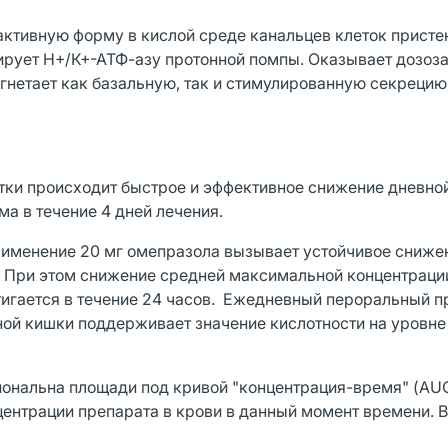
активную форму в кислой среде канальцев клеток присте
бирует Н+/К+-АТФ-азу протонной помпы. Оказывает дозоз
угнетает как базальную, так и стимулированную секрецию
тки происходит быстрое и эффективное снижение дневной
а в течение 4 дней лечения.
применение 20 мг омепразола вызывает устойчивое сниже
. При этом снижение средней максимальной концентраци
тигается в течение 24 часов. Ежедневный пероральный п
ной кишки поддерживает значение кислотности на уровне
иональна площади под кривой "концентрация-время" (AU
центрации препарата в крови в данный момент времени. 