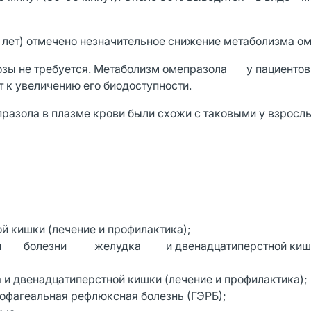
 лет) отмечено незначительное снижение метаболизма о
дозы не требуется. Метаболизм омепразола у пациент
 к увеличению его биодоступности.
празола в плазме крови были схожи с таковыми у взросл
й кишки (лечение и профилактика);
 болезни желудка и двенадцатиперстной кишк
и двенадцатиперстной кишки (лечение и профилактика);
офагеальная рефлюксная болезнь (ГЭРБ);