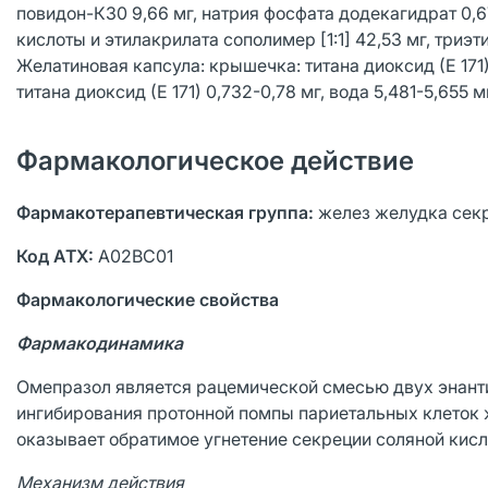
повидон-К30 9,66 мг, натрия фосфата додекагидрат 0,67
кислоты и этилакрилата сополимер [1:1] 42,53 мг, триэтилц
Желатиновая капсула: крышечка: титана диоксид (Е 171) 
титана диоксид (Е 171) 0,732-0,78 мг, вода 5,481-5,655 м
Фармакологическое действие
Фармакотерапевтическая группа:
желез желудка секр
Код АТХ:
A02BC01
Фармакологические свойства
Фармакодинамика
Омепразол является рацемической смесью двух энанти
ингибирования протонной помпы париетальных клеток 
оказывает обратимое угнетение секреции соляной кисл
Механизм действия