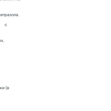
мепразола.
ов с
ых.
и (в