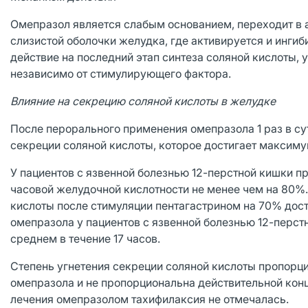
Омепразол является слабым основанием, переходит в 
слизистой оболочки желудка, где активируется и инги
действие на последний этап синтеза соляной кислоты, 
независимо от стимулирующего фактора.
Влияние на секрецию соляной кислоты в желудке
После перорального применения омепразола 1 раз в су
секреции соляной кислоты, которое достигает максимум
У пациентов с язвенной болезнью 12-перстной кишки 
часовой желудочной кислотности не менее чем на 80%
кислоты после стимуляции пентагастрином на 70% дос
омепразола у пациентов с язвенной болезнью 12-перст
среднем в течение 17 часов.
Степень угнетения секреции соляной кислоты пропорц
омепразола и не пропорциональна действительной кон
лечения омепразолом тахифилаксия не отмечалась.