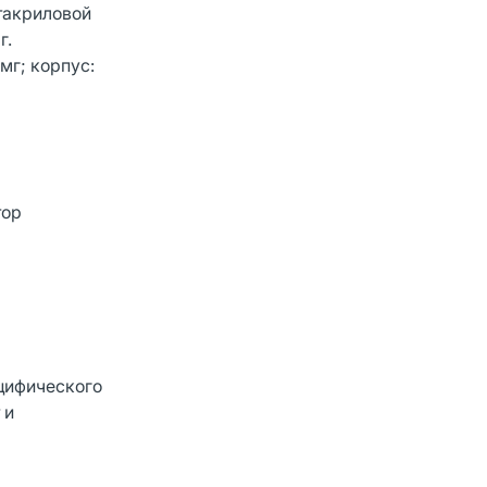
етакриловой
г.
мг; корпус:
тор
цифического
 и