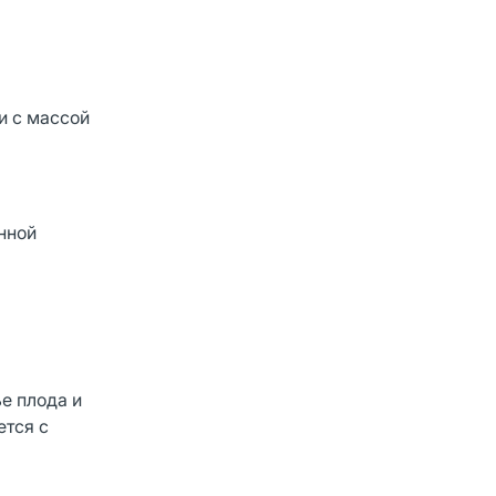
и с массой
нной
е плода и
ется с