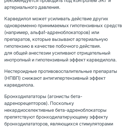
рекомендуется проводить под контролем ЭКГ и
артериального давления.
Карведилол может усиливать действие других
одновременно принимаемых гипотензивных средств
(например, альфа1-адреноблокаторов) или
препаратов, которые вызывают артериальную
гипотензию в качестве побочного действия.
для общей анестезии усиливают отрицательный
инотропный и гипотензивный эффект карведилола.
Нестероидные противовоспалительные препараты
(НПВП) снижают антигипертензивный эффект
карведилола.
Бронходилататоры (агонисты бета-
адренорецепторов). Поскольку
некардиоселективные бета-адреноблокаторы
препятствуют бронходилатирующему эффекту
бронходилататоров, являющихся стимуляторами