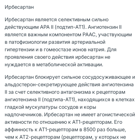
Ирбесартан
Ирбесартан является селективным сильно
действующим АРА II (подтип-AT1). Ангиотензин II
является важным компонентом РААС, участвующим
в патофизиологии развития артериальной
гипертензии и в гомеостазе ионов натрия. Для
проявления своего действия ирбесартан не
нуждается в метаболической активации.
Ирбесартан блокирует сильное сосудосуживающее и
альдостерон-секретирующее действия ангиотензина
II за счет селективного антагонизма к рецепторам
ангиотензина II (подтипа-AT1), находящихся в клетках
гладкой мускулатуры сосудов и коры
надпочечников. Ирбесартан не имеет агонистической
активности по отношению к АТ1-рецепторам. Его
аффинность к AT1-рецепторам в 8500 раз больше,
чем к АТ2-рецепторам (рецепторам, у которых не