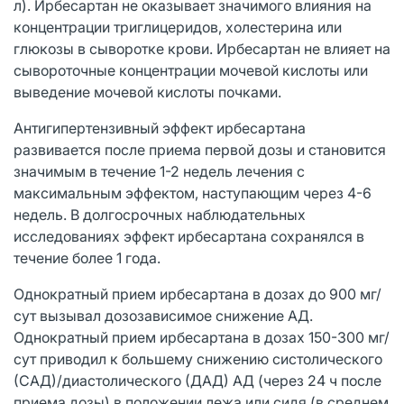
л). Ирбесартан не оказывает значимого влияния на
концентрации триглицеридов, холестерина или
глюкозы в сыворотке крови. Ирбесартан не влияет на
сывороточные концентрации мочевой кислоты или
выведение мочевой кислоты почками.
Антигипертензивный эффект ирбесартана
развивается после приема первой дозы и становится
значимым в течение 1-2 недель лечения с
максимальным эффектом, наступающим через 4-6
недель. В долгосрочных наблюдательных
исследованиях эффект ирбесартана сохранялся в
течение более 1 года.
Однократный прием ирбесартана в дозах до 900 мг/
сут вызывал дозозависимое снижение АД.
Однократный прием ирбесартана в дозах 150-300 мг/
сут приводил к большему снижению систолического
(САД)/диастолического (ДАД) АД (через 24 ч после
приема дозы) в положении лежа или сидя (в среднем