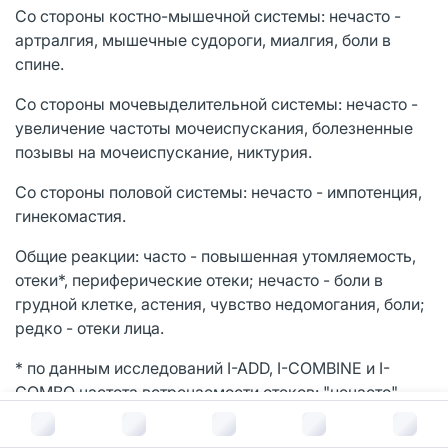
Со стороны костно-мышечной системы: нечасто -
артралгия, мышечные судороги, миалгия, боли в
спине.
Со стороны мочевыделительной системы: нечасто -
увеличение частоты мочеиспускания, болезненные
позывы на мочеиспускание, никтурия.
Со стороны половой системы: нечасто - импотенция,
гинекомастия.
Общие реакции: часто - повышенная утомляемость,
отеки*, периферические отеки; нечасто - боли в
грудной клетке, астения, чувство недомогания, боли;
редко - отеки лица.
* по данным исследований I-ADD, I-COMBINE и I-
COMBO частота встречаемости отеков: "нечасто".
В корзину за
1 189
руб.
Лабораторные и инструментальные данные: нечасто