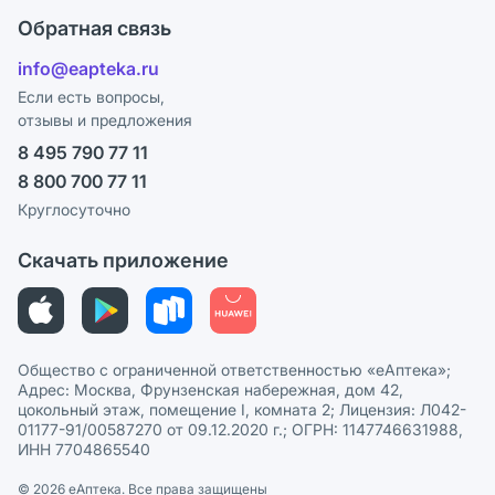
Оплата
Поставщики
Обратная связь
Блог
Отзывы
Лицензия
info@eapteka.ru
Программа СберСпасибо
Реклама на сайте
Если есть вопросы,
отзывы и предложения
Политика конфиденциальности
Ваши товары на ЕАПТЕКЕ
8 495 790 77 11
Пользовательское соглашение
Сотрудничество для аптек
8 800 700 77 11
Политика рекомендаций
СМИ о нас
Круглосуточно
Этика и соответствие
Скачать приложение
Политика в отношении обработки персональных данных
Общество с ограниченной ответственностью «еАптека»;
Адрес: Москва, Фрунзенская набережная, дом 42,
цокольный этаж, помещение I, комната 2; Лицензия: Л042-
01177-91/00587270 от 09.12.2020 г.; ОГРН: 1147746631988,
ИНН 7704865540
© 2026 eАптека. Все права защищены