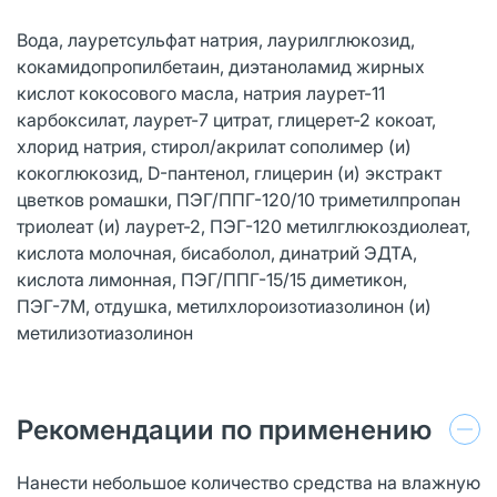
Вода, лауретсульфат натрия, лаурилглюкозид,
кокамидопропилбетаин, диэтаноламид жирных
кислот кокосового масла, натрия лаурет-11
карбоксилат, лаурет-7 цитрат, глицерет-2 кокоат,
хлорид натрия, стирол/акрилат сополимер (и)
кокоглюкозид, D-пантенол, глицерин (и) экстракт
цветков ромашки, ПЭГ/ППГ-120/10 триметилпропан
триолеат (и) лаурет-2, ПЭГ-120 метилглюкоздиолеат,
кислота молочная, бисаболол, динатрий ЭДТА,
кислота лимонная, ПЭГ/ППГ-15/15 диметикон,
ПЭГ-7М, отдушка, метилхлороизотиазолинон (и)
метилизотиазолинон
Рекомендации по применению
Нанести небольшое количество средства на влажную