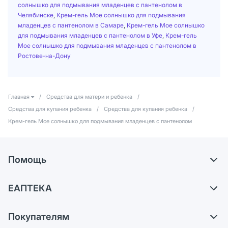
солнышко для подмывания младенцев с пантенолом в
Челябинске
,
Крем-гель Мое солнышко для подмывания
младенцев с пантенолом в Самаре
,
Крем-гель Мое солнышко
для подмывания младенцев с пантенолом в Уфе
,
Крем-гель
Мое солнышко для подмывания младенцев с пантенолом в
Ростове-на-Дону
Главная
/
Средства для матери и ребенка
/
Средства для купания ребенка
/
Средства для купания ребенка
/
Крем-гель Мое солнышко для подмывания младенцев с пантенолом
Помощь
Самовывоз из аптек
ЕАПТЕКА
Обмен и возврат
О компании
Что с моим заказом?
Покупателям
Карьера
Ответы на вопросы