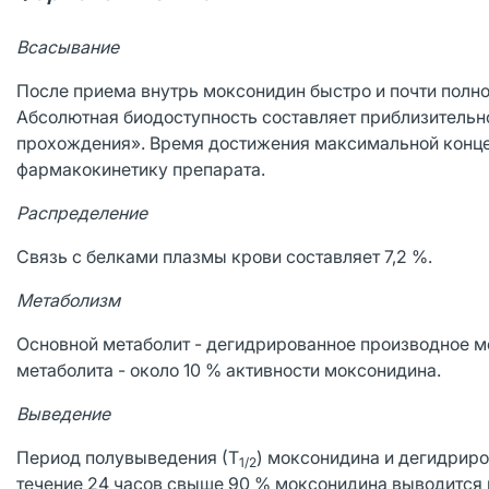
Всасывание
После приема внутрь моксонидин быстро и почти полн
Абсолютная биодоступность составляет приблизительно
прохождения». Время достижения максимальной концент
фармакокинетику препарата.
Распределение
Связь с белками плазмы крови составляет 7,2 %.
Метаболизм
Основной метаболит - дегидрированное производное 
метаболита - около 10 % активности моксонидина.
Выведение
Период полувыведения (Т
) моксонидина и дегидриров
1/2
течение 24 часов свыше 90 % моксонидина выводится п