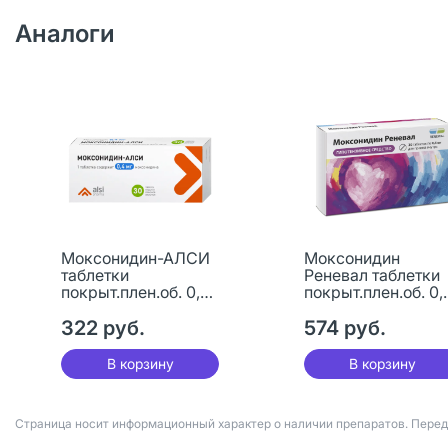
Аналоги
Моксонидин-АЛСИ
Моксонидин
таблетки
Реневал таблетки
покрыт.плен.об. 0,4
покрыт.плен.об. 0,
мг 30 шт
мг 30 шт
322 руб.
574 руб.
В корзину
В корзину
Страница носит информационный характер о наличии препаратов. Пере