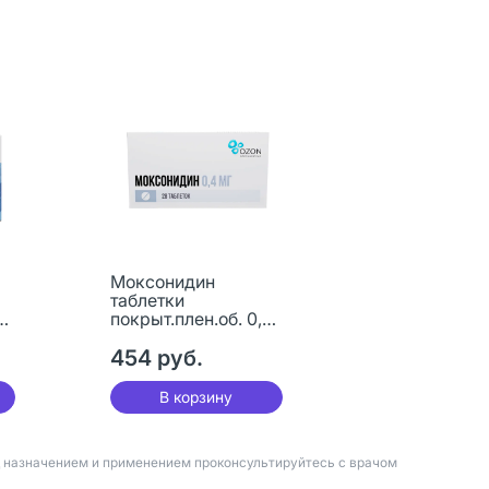
Моксонидин
таблетки
4
покрыт.плен.об. 0,4
мг 28 шт
454 руб.
В корзину
д назначением и применением проконсультируйтесь с врачом