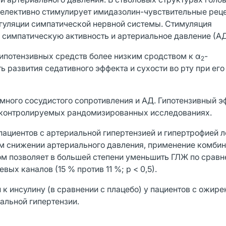
елективно стимулирует имидазолин-чувствительные рец
гуляции симпатической нервной системы. Стимуляция
симпатическую активность и артериальное давление (АД
ипотензивных средств более низким сродством к α
-
2
 развития седативного эффекта и сухости во рту при его
ного сосудистого сопротивления и АД. Гипотензивный э
-контролируемых рандомизированных исследованиях.
пациентов с артериальной гипертензией и гипертрофией л
м снижении артериального давления, применение комби
ном позволяет в большей степени уменьшить ГЛЖ по сравн
ых каналов (15 % против 11 %; р < 0,5).
к инсулину (в сравнении с плацебо) у пациентов с ожире
альной гипертензии.