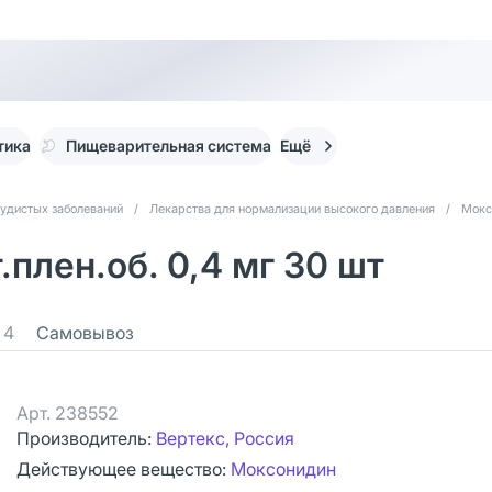
тика
Пищеварительная система
Ещё
судистых заболеваний
/
Лекарства для нормализации высокого давления
/
Мокс
плен.об. 0,4 мг 30 шт
4
Самовывоз
Арт.
238552
Производитель:
Вертекс, Россия
Действующее вещество:
Моксонидин