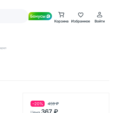
Бонусы
Корзина
Избранное
Войти
арел
−20%
459 ₽
367 ₽
Цена