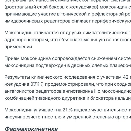
(ростральный слой боковых желудочков) моксонидин с
принимающие участие в тонической и рефлекторной ре
имидазолиновых рецепторов снижает периферическую 
Моксонидин отличается от других симпатолитических г
адренорецепторам, что объясняет меньшую вероятность
применении.
Прием моксонидина сопровождается снижением систем
моксонидина подтвержден в двойных слепых плацебо
Результаты клинического исследования с участием 42 
желудочка (ГЛЖ) продемонстрировали, что при сходно
антагонистов рецепторов ангиотензина II с моксониди
комбинацией тиазидного диуретика и блокатора кальциев
Моксонидин улучшает на 21 % индекс чувствительности 
инсулинрезистентностью и умеренной степенью артери
Фармакокинетика