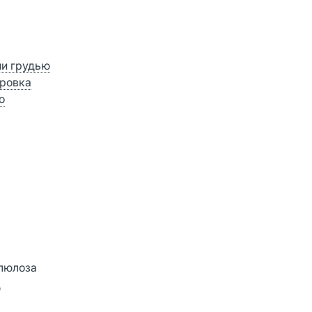
ии грудью
ровка
о
ллюлоза
д