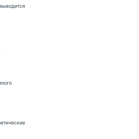
 выводится
й
илого
нетические