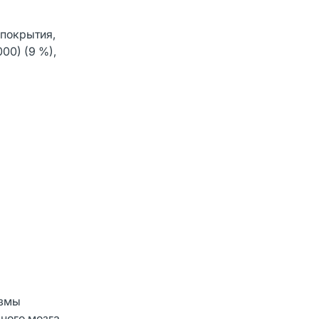
 покрытия,
00) (9 %),
измы
вного мозга