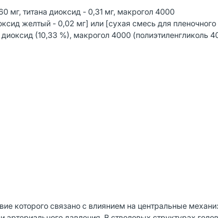
,60 мг, титана диоксид - 0,31 мг, макрогол 4000
оксид желтый - 0,02 мг] или [сухая смесь для пленочного
 диоксид (10,33 %), макрогол 4000 (полиэтиленгликоль 40
вие которого связано с влиянием на центральные механ
и артериального давления. В стволовых структурах голо