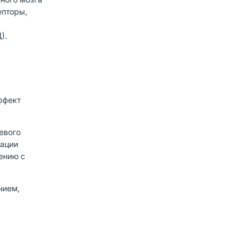
епторы,
).
ффект
евого
нации
ению с
нием,