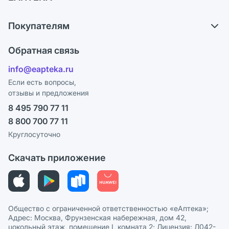
Обмен и возврат
О компании
Что с моим заказом?
Покупателям
Карьера
Ответы на вопросы
Оплата
Поставщики
Обратная связь
Блог
Отзывы
Лицензия
info@eapteka.ru
Программа СберСпасибо
Реклама на сайте
Если есть вопросы,
отзывы и предложения
Политика конфиденциальности
Ваши товары на ЕАПТЕКЕ
8 495 790 77 11
Пользовательское соглашение
Сотрудничество для аптек
8 800 700 77 11
Политика рекомендаций
СМИ о нас
Круглосуточно
Этика и соответствие
Скачать приложение
Политика в отношении обработки персональных данных
Общество с ограниченной ответственностью «еАптека»;
Адрес: Москва, Фрунзенская набережная, дом 42,
цокольный этаж, помещение I, комната 2; Лицензия: Л042-