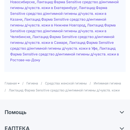
Новосибирске
,
Лактацид Фарма Sensitive средство д/интимной
гигиены д/чувств. кожи в Екатеринбург
,
Лактацид Фарма
Sensitive средство д/интимной гигиены д/чувств. кожи в
Казани
,
Лактацид Фарма Sensitive средство д/интимной
гигиены д/чувств. кожи в Нижнем Новгород
,
Лактацид Фарма
Sensitive средство д/интимной гигиены д/чувств. кожи в
Челябинске
,
Лактацид Фарма Sensitive средство д/интимной
гигиены д/чувств. кожи в Самаре
,
Лактацид Фарма Sensitive
средство д/интимной гигиены д/чувств. кожи в Уфе
,
Лактацид
Фарма Sensitive средство д/интимной гигиены д/чувств. кожи в
Ростове-на-Дону
Главная
/
Гигиена
/
Средства женской гигиены
/
Интимная гигиена
/
Лактацид Фарма Sensitive средство д/интимной гигиены д/чувств. кожи
Помощь
Самовывоз из аптек
ЕАПТЕКА