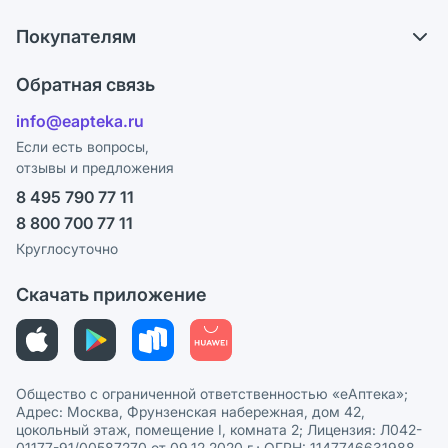
О компании
Что с моим заказом?
Покупателям
Карьера
Ответы на вопросы
Оплата
Поставщики
Обратная связь
Блог
Отзывы
Лицензия
info@eapteka.ru
Программа СберСпасибо
Реклама на сайте
Если есть вопросы,
отзывы и предложения
Политика конфиденциальности
Ваши товары на ЕАПТЕКЕ
8 495 790 77 11
Пользовательское соглашение
Сотрудничество для аптек
8 800 700 77 11
Политика рекомендаций
СМИ о нас
Круглосуточно
Этика и соответствие
Скачать приложение
Политика в отношении обработки персональных данных
Общество с ограниченной ответственностью «еАптека»;
Адрес: Москва, Фрунзенская набережная, дом 42,
цокольный этаж, помещение I, комната 2; Лицензия: Л042-
01177-91/00587270 от 09.12.2020 г.; ОГРН: 1147746631988,