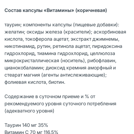
Состав капсулы «Витамины» (коричневая)
таурин; компоненты капсулы (пищевые добавки):
желатин; оксиды железа (красители); аскорбиновая
кислота, токоферола ацетат, экстракт джимнемы,
никотинамид, рутин, ретинола ацетат, пиридоксина
гидрохлорид, тиамина гидрохлорид, целлюлоза
микрокристаллическая (носитель), рибофлавин,
цианокобаламин; диоксид кремния аморфный и
стеарат магния (агенты антислеживающие);
фолиевая кислота, биотин.
Содержание в суточном приеме и % от
рекомендуемого уровня суточного потребления
(адекватного уровня)
Таурин 140 мг 35%
Витамин C 70 мг 116,5%