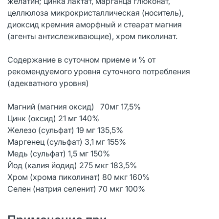
желатин; цинка лактат, марганца глюконат,
целлюлоза микрокристаллическая (носитель),
диоксид кремния аморфный и стеарат магния
(агенты антислеживающие), хром пиколинат.
Содержание в суточном приеме и % от
рекомендуемого уровня суточного потребления
(адекватного уровня)
Магний (магния оксид) 70мг 17,5%
Цинк (оксид) 21 мг 140%
Железо (сульфат) 19 мг 135,5%
Маргенец (сульфат) 3,1 мг 155%
Медь (сульфат) 1,5 мг 150%
Йод (калия йодид) 275 мкг 183,5%
Хром (хрома пиколинат) 80 мкг 160%
Селен (натрия селенит) 70 мкг 100%