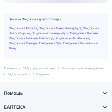
Цены на Олиджим в других городах
Олиджим в Москве
,
Олиджим в Санкт-Петербург
,
Олиджим в
Новосибирске
,
Олиджим в Екатеринбург
,
Олиджим в Казани
,
Олиджим в Нижнем Новгород
,
Олиджим в Челябинске
,
Олиджим в Самаре
,
Олиджим в Уфе
,
Олиджим в Ростове-на-
Дону
Главная
/
БАД и продукты питания
/
Биологически активные добавки
/
БАД при диабете
/
Олиджим
Помощь
Самовывоз из аптек
ЕАПТЕКА
Обмен и возврат